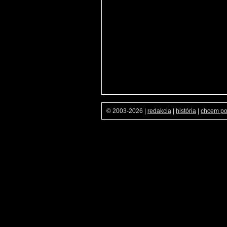
© 2003-2026
|
redakcia
|
história
|
chcem p