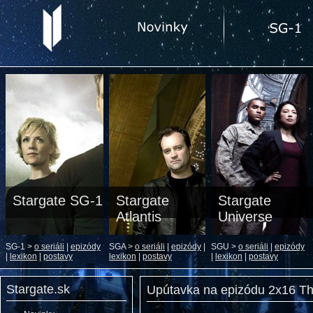
Stargate SG-1
Stargate
Stargate
Atlantis
Universe
SG-1 >
o seriáli
|
epizódy
SGA >
o seriáli
|
epizódy
|
SGU >
o seriáli
|
epizódy
|
lexikon
|
postavy
lexikon
|
postavy
|
lexikon
|
postavy
Stargate.sk
Upútavka na epizódu 2x16 T