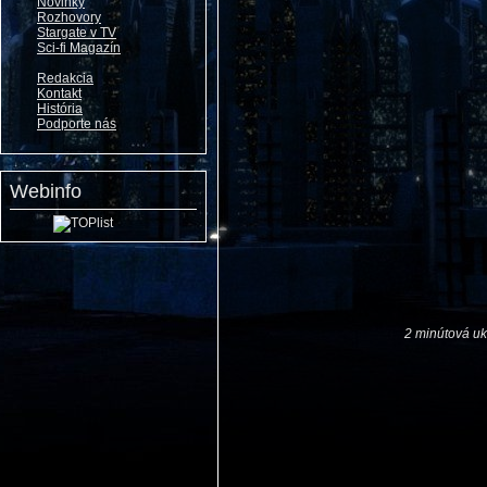
Novinky
Rozhovory
Stargate v TV
Sci-fi Magazín
Redakcia
Kontakt
História
Podporte nás
Webinfo
2 minútová uk