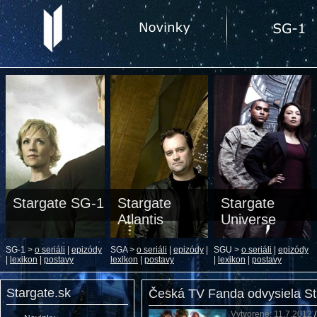
Stargate SG-1
Stargate
Stargate
Atlantis
Universe
SG-1 >
o seriáli
|
epizódy
SGA >
o seriáli
|
epizódy
|
SGU >
o seriáli
|
epizódy
|
lexikon
|
postavy
lexikon
|
postavy
|
lexikon
|
postavy
Stargate.sk
Česká TV Fanda odvysiela Sta
Vytvorené: 11.7.2012