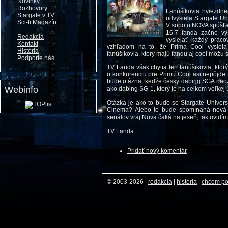
Novinky
Rozhovory
Fanúšikovia hviezdne
Stargate v TV
odvysiela Stargate Un
Sci-fi Magazín
V sobotu NOVA spúšťa 
16.7 fanda začne vy
Redakcia
vysielať každý prac
Kontakt
vzhľadom na to, že Prima Cool vysie
História
fanúšikovia, ktorý majú fandu aj cool môžu s
Podporte nás
TV Fanda však chytia len fanúšikovia, ktorý 
o konkurenciu pre Primu Cool asi nepôjd
bude otázna, keďže český dabing SGA naozaj
Webinfo
ako dabing SG-1, ktorý je na celkom veľkej 
Otázka je ako to bude so Stargate Unive
Cinema? Alebo to bude spomínaná nová t
seriálov vraj Nova čaká na jeseň, tak uvidí
TV Fanda
Pridať nový komentár
© 2003-2026
|
redakcia
|
história
|
chcem p