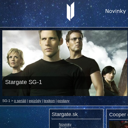
Stargate SG-1
SG-1 >
o seriáli
|
epizódy
|
lexikon
|
postavy
Stargate.sk
Cooper 
Novinky