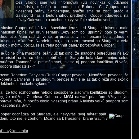
Cez víkend sme vás informovali (viz novinka) o odchode
scenáristu, režiséra a producenta Roberta C. Coopera od
hviezdnej brány. Samozrejme, snažili sme sa zistiť prečo a
Gateworld nás s touto snahou predbehol. Cooper odpovedal na
otázky Gateworldu o odchode a vysvetľuje niekoľko vecí.
 vlastne Cooper odchádza – špeciálne teraz, keď Stargate Universe malo
enáristom úplne iný druh seriálu? „Aby som bol úprimný, bolo to veľmi
zhodnutie. Mám rád Universe, aj práca s týmito hercami bola jednou z
skúseností v kariére. Napriek tomu, dlho som pracoval na Stargate a veľa
spelo k môjmu pocitu, že sa treba pohnúť ďalej,“ porozprával Cooper.
 je úplne plná hviezdnej brány už tak dlho, že skutočne potrebujem nejaký
 prišiel na to, čo chcem robiť ďalej. Stargate bola skoro mojou celou
kariérou. Znamená to pre mňa svet, takisto aj podpora fanúšikov, či vašej
podpora stargate.sk).“
hercom Robertom Carlylem (Rush) Cooper povedal: „Nemôžem povedať, že
Roberta Carlyleho je privilégium, pretože to nie je až tak o réžií ako skôr o
rfektného hereckého výkonu.“
l, že toto rozhodnutie nebolo spôsobené žiadnym konfliktom zo štúdiom.
ný, že môžem Charlesa Cohena z MGM nazvať priateľom. Vždy celým
oroval mňa, či hocičo okolo hviezdnej brány. A takisto veľkú podporu som
 každého na Syfy“.
ooper odchádza od Stargate, ale nevyvrátil svoj návrat späť.
ďom, toto nie je zbohom. Možno sa k hviezdnej bráne vrátim v
“
ať nový komentár