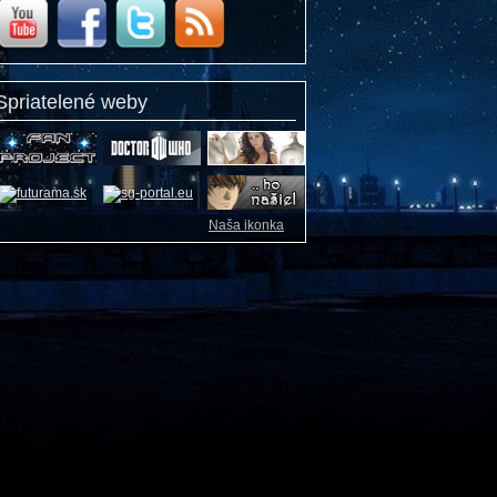
Spriatelené weby
Naša ikonka