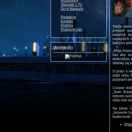
Rozhovory
Stargate v TV
Sci-fi Magazín
Redakcia
Kontakt
História
Takže preto
Podporte nás
priniesť sc
náročné ro
najlepších 
faktorov pri
Webinfo
„Moja hlava
čas aby som
doterajšou 
stránky (aj 
O práci s 
robiť réžiu 
pozeraní pe
Cooper doda
„Som šťast
srdcom podp
vždy mal od
Na záver, C
„Hovorím ľu
budúcnosti.
Prid