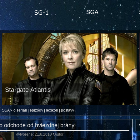
Stargate Atlantis
SGA >
o seriáli
|
epizódy
|
lexikon
|
postavy
o odchode od hviezdnej brány
Vytvorené: 21.6.2010
/
Autor: