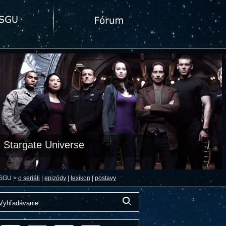
Stargate Universe
SGU >
o seriáli
|
epizódy
|
lexikon
|
postavy