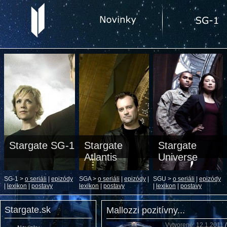
Stargate SG-1
Stargate
Stargate
Atlantis
Universe
SG-1 >
o seriáli
|
epizódy
SGA >
o seriáli
|
epizódy
|
SGU >
o seriáli
|
epizódy
|
lexikon
|
postavy
lexikon
|
postavy
|
lexikon
|
postavy
Stargate.sk
Mallozzi pozitívny...
Vytvorené: 12.1.2011