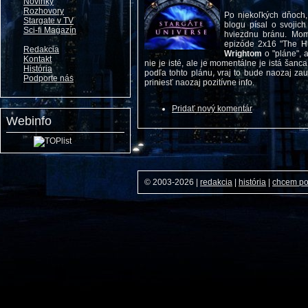
Novinky
Rozhovory
Po niekoľkých dňoch
Stargate v TV
blogu písal o svojic
Sci-fi Magazín
hviezdnu bránu. Mome
epizóde 2x16 "The Hu
Redakcia
Wrightom
o "pláne", 
Kontakt
nie je isté, ale je momentálne je istá šanca
História
podľa tohto plánu, vraj to bude naozaj z
Podporte nás
priniesť naozaj pozitívne info.
Pridať nový komentár
Webinfo
© 2003-2026
|
redakcia
|
história
|
chcem p