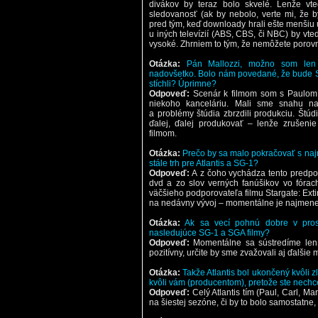
divákov by teraz bolo skvelé. Lenže vt
sledovanosť (ak by nebolo, verte mi, že 
pred tým, keď downloady hrali ešte menšiu ú
u iných televízií (ABS, CBS, či NBC) by vte
vysoké. Zhrniem to tým, že nemôžete porov
Otázka:
Pán Mallozzi, možno som len 
nadovšetko. Bolo nám povedané, že bude S
stíchli? Úprimne?
Odpoveď:
Scenár k filmom som s Paulom 
niekoho kanceláriu. Mali sme snahu nakr
a problémy štúdia zbrzdili produkciu. Štú
ďalej, ďalej produkovať – lenže zrušen
filmom.
Otázka:
Prečo by sa malo pokračovať s naj
stále trh pre Atlantis a SG-1?
Odpoveď:
A z čoho vychádza tento predpok
dvd a zo slov verných fanúšikov vo fórach
väčšieho podporovateľa filmu Stargate: Exti
na nedávny vývoj – momentálne je najmenej
Otázka:
Ak sa vecí pohnú dobre v pr
nasledujúce SG-1 a SGA filmy?
Odpoveď:
Momentálne sa sústredíme len
pozitívny, určite by sme zvažovali aj ďalšie 
Otázka:
Takže Atlantis bol ukončený kvôli 
kvôli vám (producentom), pretože ste nechcel
Odpoveď:
Celý Atlantis tím (Paul, Carl, Ma
na šiestej sezóne, či by to bolo samostatne