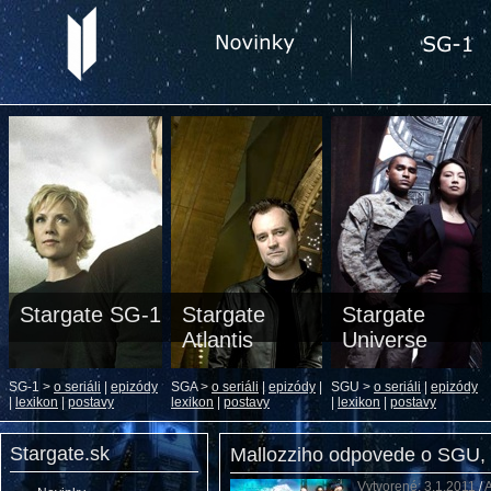
Stargate SG-1
Stargate
Stargate
Atlantis
Universe
SG-1 >
o seriáli
|
epizódy
SGA >
o seriáli
|
epizódy
|
SGU >
o seriáli
|
epizódy
|
lexikon
|
postavy
lexikon
|
postavy
|
lexikon
|
postavy
Stargate.sk
Mallozziho odpovede o SGU
Vytvorené: 3.1.2011
/
A