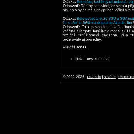
Otázka:
Príde čas, keď filmy už nebudú reá
Odpoveď:
Rád by som videl, že scenár pôjd
nie, bolo by pekné ak by príbeh vyšiel ako 
Otázka:
Bolo povedané, že SGU a SGA majú 
že zrušenie SGU má dopad na Atlantis film 
Odpoveď:
Toto povedalo niekoľko fanúš
väčšina Stargate fanúšikov medzi SGU a 
rozličné fanúšikovské základne. Veľa fan
pozerávalo aj posledný.
Preložil
Jonas
.
Pridať nový komentár
© 2003-2026
|
redakcia
|
história
|
chcem p