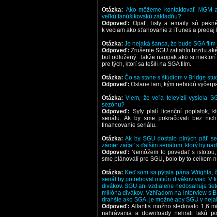
Otázka:
Ako môžeme kontaktovať MGM a 
veľkú fanúšikovskú základňu?
Odpoveď:
Opäť, listy a emaily sú pekné
k veciam ako sťahovanie z iTunes a predaj
Otázka:
Je nejaká šanca, že bude SGA fil
Odpoveď:
Zrušenie SGU zatiahlo brzdu ak
bol odložený. Takže naopak ako si niektorí
pre tých, ktorí sa tešili na SGA film.
Otázka:
Čo sa stane s štúdiom v Bridge stu
Odpoveď:
Ostane tam, kým nebudú vyčerpa
Otázka:
Viem, že veľa televízií vysiela S
sezónu?
Odpoveď:
Syfy platí licenční poplatok, 
seriálu. Ak by sme pokračovali bez nic
financovanie seriálu.
Otázka:
Ak by SGU dostalo plných päť sez
zámer začať s ďalším seriálom, ktorý by n
Odpoveď:
Nemôžem to povedať s istotou,
sme plánovali pre SGU, bolo by to celkom 
Otázka:
Keď som sa pýtala pána Wrighta, č
seriál by potreboval milión divákov viac. V 
divákov. SGU ani vzdialene nedosahuje tiet
milióna divákov. Vzhľadom na interview s 
drahšie ako SGA, je možné aby SGU v neja
Odpoveď:
Atlantis možno sledovalo 1,6 m
nahrávania a downloady nehrali takú pod