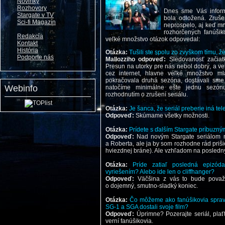
Novinky
Rozhovory
Dnes sme Vás informo
Stargate v TV
bola odložená. Zruš
Sci-fi Magazín
neprospelo, aj keď m
rozhorčených fanúšik
Redakcia
veľké množstvo otázok odpovedal:
Kontakt
História
Otázka:
Tušili ste spolu zo zvyškom tímu, 
Podporte nás
Mallozziho odpoveď:
Sledovanosť začiat
Presun na utorky pre nás nebol dobrý, a v
cez internet, hlavne veľké množstvo ml
pokračovala druhá sezóna, dostávali sme 
Webinfo
natočíme minimálne ešte jednu sezón
rozhodnutím o zrušení seriálu.
Otázka:
Je šanca, že seriál preberie iná tel
Odpoveď:
Skúmame všetky možnosti.
Otázka:
Prídete s ďalším Stargate príbuzn
Odpoveď:
Nad novým Stargate seriálom 
a Roberta, ale ja by som rozhodne rád priši
hviezdnej bráne). Ale vzhľadom na posledný
Otázka:
Príde zatiaľ posledná epizó
vyriešením? Alebo ide len o cliffhanger?
Odpoveď:
Väčšina z vás to bude považo
o dojemný, smutno-sladký koniec.
Otázka:
Čo môžeme ako fanúšikovia spraviť
SG-1 a SGA dostali svoje film?
Odpoveď:
Úprimne? Pozerajte seriál, pla
verní fanúšikovia.