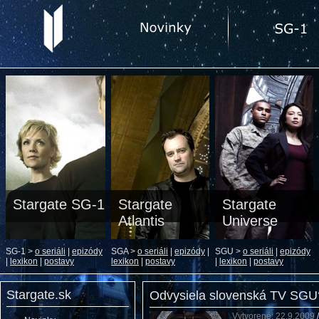
Stargate SG-1
Stargate
Stargate
Atlantis
Universe
SG-1 >
o seriáli
|
epizódy
SGA >
o seriáli
|
epizódy
|
SGU >
o seriáli
|
epizódy
|
lexikon
|
postavy
lexikon
|
postavy
|
lexikon
|
postavy
Stargate.sk
Odvysiela slovenská TV SGU
Vytvorené: 22.9.2009