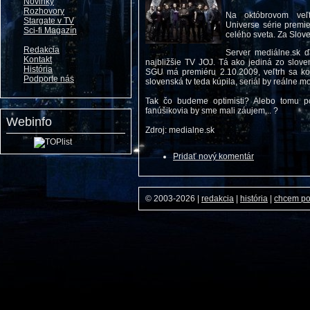
Novinky
Rozhovory
Na októbrovom veľt
Stargate v TV
Universe série premie
Sci-fi Magazín
celého sveta. Za Slov
Redakcia
Server mediálne.sk 
Kontakt
najbližšie TV JOJ. Tá ako jediná zo slove
História
SGU má premiéru 2.10.2009, veľtrh sa ko
Podporte nás
slovenská tv teda kúpila, seriál by reálne 
Tak čo budeme optimisti? Alebo tomu p
fanúšikovia by sme mali záujem... ?
Webinfo
Zdroj: medialne.sk
Pridať nový komentár
© 2003-2026
|
redakcia
|
história
|
chcem p