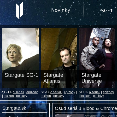
Stargate SG-1
Stargate
Stargate
Atlantis
Universe
SG-1 >
o seriáli
|
epizódy
SGA >
o seriáli
|
epizódy
|
SGU >
o seriáli
|
epizódy
|
lexikon
|
postavy
lexikon
|
postavy
|
lexikon
|
postavy
Stargate.sk
Osud seriálu Blood & Chrome
Vytvorené: 26.8.2011