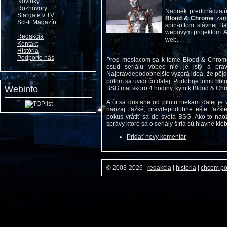
Novinky
Rozhovory
Napriek predchádzajúc
Stargate v TV
Blood & Chrome
zami
Sci-fi Magazín
spin-offom slávnej Ba
webovým projektom. A 
Redakcia
web.
Kontakt
História
Podporte nás
Pred mesiacom sa k téme Blood & Chrome v
osud seriálu vôbec nie je istý a pr
Najpravdepodobnejšie vyzerá idea, že pôjd
potom sa uvidí čo ďalej. Podobne tomu bolo s
Webinfo
BSG mal skoro 4 hodiny, kým k Blood & Ch
A či sa dostane od pilotu niekam ďalej j
naozaj ťažké, pravdepodobne ešte ťažšie
pokus vrátiť sa do sveta BSG. Ako to nao
správy ktoré sa o seriály šíria sú hlavne kleb
Pridať nový komentár
© 2003-2026
|
redakcia
|
história
|
chcem p