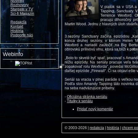
Novinky
Rozhovory
V piatok sa v USA a 
Stargate v TV
Tapping, Sanctuary. V
Sci-fi Magazín
Terrence Wexford. O
pracujú dlhoročný pr
Redakcia
Martin Wood. Jednu z hlavných úloh stvár
Kontakt
História
Podporte nás
3.sezóny Sanctuary začína epizódou „Kal
konca druhej sezóny, v ktorom Helen Mag
Wexford a nariadil zaútočiť na Big Bertu
obrovskú prílivovú vlnu, ktorá sa blíži k pob
Webinfo
„Bolo to skvelé byť spať, pracovať s Amand
réžiu epizódy. Na seriály pracuje veľa tvá
zopakovať rolu Wexforda“, povedal McGillion.
ďalšej epizóde „Firewall“. Či sa objaví ešte
Seriál sa vracia v plnej paráde s veľkou n
Podľa slov Amandy Tapping táto novinka dá
na seba nadväzujúce príbehy.
-
Oficiálna stránka seriálu
-
Titulky k seriálu
Pridať nový komentár
© 2003-2026
|
redakcia
|
história
|
chcem p