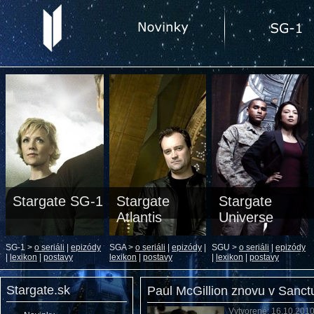
Stargate SG-1
Stargate
Stargate
Atlantis
Universe
SG-1 >
o seriáli
|
epizódy
SGA >
o seriáli
|
epizódy
|
SGU >
o seriáli
|
epizódy
|
lexikon
|
postavy
lexikon
|
postavy
|
lexikon
|
postavy
Stargate.sk
Paul McGillion znovu v Sanct
Vytvorené: 16.10.201