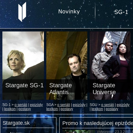
Stargate SG-1
Stargate
Stargate
Atlantis
Universe
SG-1 >
o seriáli
|
epizódy
SGA >
o seriáli
|
epizódy
|
SGU >
o seriáli
|
epizódy
|
lexikon
|
postavy
lexikon
|
postavy
|
lexikon
|
postavy
Stargate.sk
Promo k nasledujúcej epizód
Vytvorené: 23.3.2011