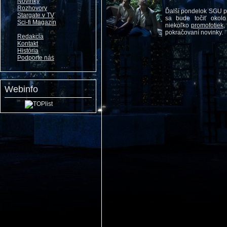
Novinky
Rozhovory
Ďalší pondelok SGU p
Stargate v TV
sa bude točiť okol
Sci-fi Magazín
niekoľko
promofotiek
,
pokračovaní novinky.
Redakcia
Kontakt
História
Podporte nás
Webinfo