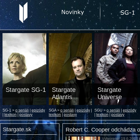
Stargate SG-1
Stargate
Stargate
Atlantis
Universe
SG-1 >
o seriáli
|
epizódy
SGA >
o seriáli
|
epizódy
|
SGU >
o seriáli
|
epizódy
|
lexikon
|
postavy
lexikon
|
postavy
|
lexikon
|
postavy
Stargate.sk
Robert C. Cooper odchádza o
Vytvorené: 19.6.2010