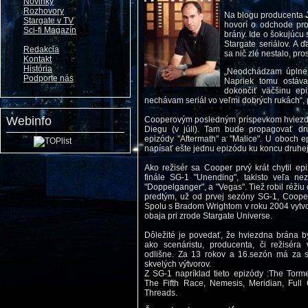
Novinky
Rozhovory
Na blogu producenta
Stargate v TV
hovorí o odchode pr
Sci-fi Magazín
brány. Ide o šokujúcu 
Stargate seriálov. A 
Redakcia
sa nič zlé nestalo, pro
Kontakt
História
„Neodchádzam úplne,
Podporte nás
Napriek tomu ostáva
dokončiť väčšinu ep
nechávam seriál vo veľmi dobrých rukách“,
Webinfo
Cooperovým posledným príspevkom hviezd
Diegu (v júli). Tam bude propagovať dr
epizódy "Aftermath" a "Malice". U oboch ep
napísať ešte jednu epizódu ku koncu druhe
Ako režisér sa Cooper prvý krát chytil ep
finále SG-1 "Unending", takisto veľa n
"Doppelganger", a "Vegas". Tiež robil réži
predtým, už od prvej sezóny SG-1, Cooper 
Spolu s Bradom Wrightom v roku 2004 vytvoril
obaja pri zrode Stargate Universe.
Dôležité je povedať, že hviezdna brána 
ako scenáristu, producenta, či režiséra 
odlišne. Za 13 rokov a 16.sezón má za 
skvelých výtvorov.
Z SG-1 napríklad tieto epizódy :The Torme
The Fifth Race, Nemesis, Meridian, Full 
Threads.