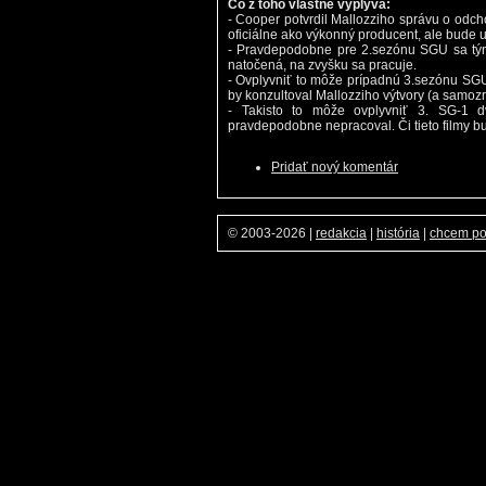
Čo z toho vlastne vyplýva:
- Cooper potvrdil Mallozziho správu o odch
oficiálne ako výkonný producent, ale bude u
- Pravdepodobne pre 2.sezónu SGU sa tým
natočená, na zvyšku sa pracuje.
- Ovplyvniť to môže prípadnú 3.sezónu SGU,
by konzultoval Mallozziho výtvory (a samozr
- Takisto to môže ovplyvniť 3. SG-1 d
pravdepodobne nepracoval. Či tieto filmy b
Pridať nový komentár
© 2003-2026
|
redakcia
|
história
|
chcem p