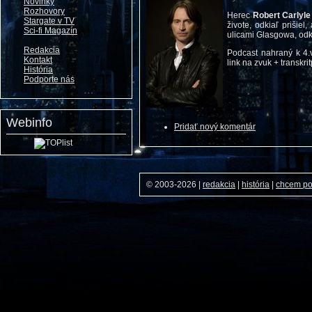
Novinky
Rozhovory
Herec
Robert Carlyle
Stargate v TV
živote, odkiaľ prišiel
Sci-fi Magazín
ulicami Glasgowa, odk
Redakcia
Podcast nahraný k 4.v
Kontakt
link na zvuk + transkri
História
Podporte nás
Webinfo
Pridať nový komentár
© 2003-2026
|
redakcia
|
história
|
chcem p