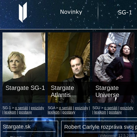
Stargate SG-1
Stargate
Stargate
Atlantis
Universe
SG-1 >
o seriáli
|
epizódy
SGA >
o seriáli
|
epizódy
|
SGU >
o seriáli
|
epizódy
|
lexikon
|
postavy
lexikon
|
postavy
|
lexikon
|
postavy
Stargate.sk
Robert Carlyle rozpráva svoj p
Vytvorené: 12.5.2010