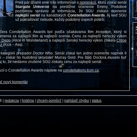
Pred pár dňami sme Vás informovali o
nominácií,
ktorú získal seriál
Stargate Universe
na prestížne ocenenie Emmy. Podobne
pozitívnou správou je informácia, že SGU získalo ocenenie
najlepší seriál
na kanadských
Constellation Awards
. Aj keď SGU
už pokračovať nebude, každý podobný úspech poteší.
čera Constellation Awards bol podľa očakávania film
Inception
, ktorý si
enenia za najlepší film aj najlepší scenár. Cenu za najlepší herecký výkon
y Depp
(Alice in Wonderland) a najlepší ženský herecký výkon získala
Chloe
tz
(Kick – Ass).
j kategórií prepadol
Doctor Who
. Seriál získal len jedno ocenenie napriek 9
 – získal ho hudobný skladateľ Murray Gold. Pre štáb Doctora muselo byť
j to, že nedávno zrušené SGU získalo cenu za najlepší seriál.
ácií o Constellation Awards nájdete na
constellations.tcon.ca
.
ať nový komentár
26
|
redakcia
|
história
|
chcem pomôcť
|
nahlásiť chybu
|
status