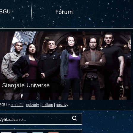
Stargate Universe
SGU >
o seriáli
|
epizódy
|
lexikon
|
postavy