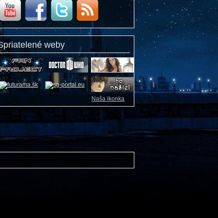
Spriatelené weby
Naša ikonka