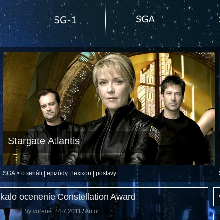
Stargate Atlantis
SGA >
o seriáli
|
epizódy
|
lexikon
|
postavy
kalo ocenenie Constellation Award
Vytvorené: 24.7.2011
/
Autor: