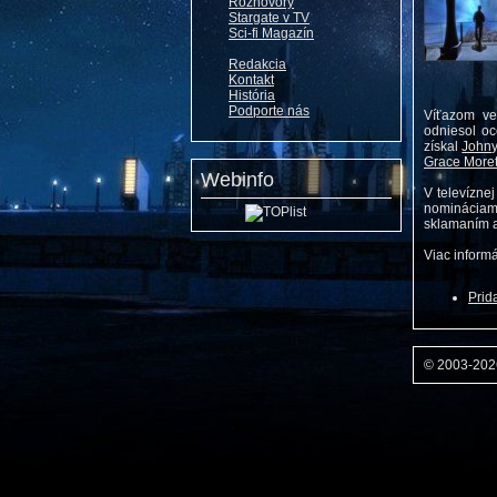
Rozhovory
Stargate v TV
Sci-fi Magazín
Redakcia
Kontakt
História
Podporte nás
Víťazom ve
odniesol oc
získal
John
Grace More
Webinfo
V televízne
nomináciami
sklamaním a
Viac inform
Prid
© 2003-20