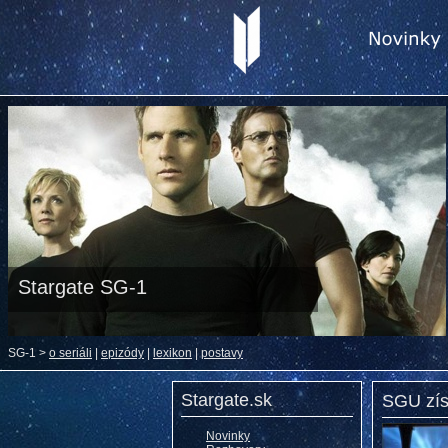
Stargate SG-1
SG-1 >
o seriáli
|
epizódy
|
lexikon
|
postavy
Stargate.sk
SGU zís
Novinky