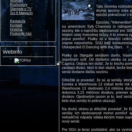
Novinky
Rozhovory
Táto novinka rozhodn
Stargate v TV
druhej sezóny bola 
Sci-fi Magazín
epizód pokračovať v t
Redakcia
Epizódu "Intervention
Kontakt
na americkom Syfy Channely (s ratingom 0
História
sezóny. Ide o najnižšiu sledovanosť pre S
Podporte nás
histórií celej hviezdnej brány. A to zmena 
práve pomôcť. Piatky sú v televízií cel
zrejme nepomohla. SGU totiž konkurenciu 
Unexpected či Dancing With the Stars.
Webinfo
Piatky sa Stargate seriálom darilo, hlav
úspešným scifi. Od ďalšieho utorka sa po
Caprica. Ostáva len dúfať, že to trochu po
zarátajú diváci, ktorí si diel stiahli, lenže 
seriál dostane ďalšiu sezónu.
Dôležité je povedať, že sú aj seriály, kto
Eureka a Warehouse 13 získali tento rok na
Warehouse 13 sledovalo 2,4 milióna divák
dokonca 3,15 miliónov divákov, priemer s
divákov. Ojedinelým javom je to, keď seri
tieto dva seriály to pekne ukazujú.
Na druhú stranu je dôležité povedať, že E
seriály. Ich sledovanosti mohol pomôcť aj
netradičné nápady vďaka ktorým mala naprí
nový seriál.
Pre SGU je teraz podstatné, ako sa vyvinie