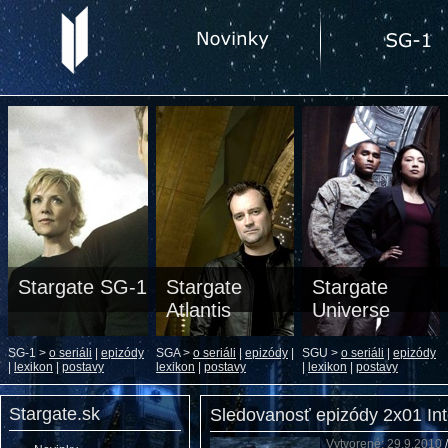
Stargate SG-1
Stargate
Stargate
Atlantis
Universe
SG-1 >
o seriáli
|
epizódy
SGA >
o seriáli
|
epizódy
|
SGU >
o seriáli
|
epizódy
|
lexikon
|
postavy
lexikon
|
postavy
|
lexikon
|
postavy
Stargate.sk
Sledovanosť epizódy 2x01 Int
Vytvorené: 29.9.2010