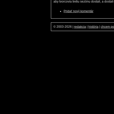
aby tvorcovia tretiu sezónu dostali, a dosta
Pridať nový komentár
© 2003-2026
|
redakcia
|
história
|
chcem p