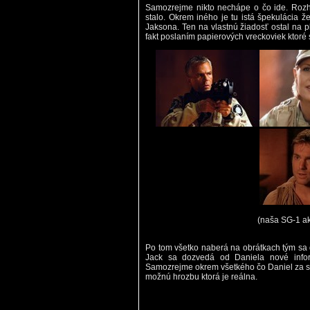
Samozrejme nikto nechápe o čo ide. Rozho
stalo. Okrem iného je tu istá špekulácia 
Jaksona. Ten na vlastnú žiadosť ostal na p
fakt poslaním papierových vreckoviek ktoré
(naša SG-1 a
Po tom všetko naberá na obrátkach tým sa
Jack sa dozvedá od Daniela nové infor
Samozrejme okrem všetkého čo Daniel za svo
možnú hrozbu ktorá je reálna.