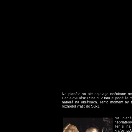
Na planéte sa ale objavuje nečakane ro
Danielovu lásku Sha´ri. V tom je jasné že 
naberá na obrátkach. Tento moment by s
rozhodol vrátiť do SG-1.
Na planét
nepriateľo
Ten si na 
kráľovnú Am