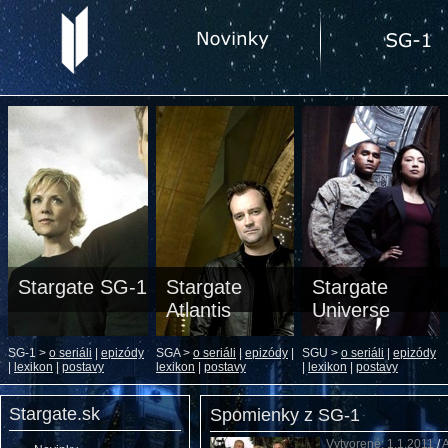
Stargate SG-1
Stargate
Stargate
Atlantis
Universe
SG-1 >
o seriáli
|
epizódy
SGA >
o seriáli
|
epizódy
|
SGU >
o seriáli
|
epizódy
|
lexikon
|
postavy
lexikon
|
postavy
|
lexikon
|
postavy
Stargate.sk
Spomienky z SG-1
Vytvorené: 1.1.2011
/
A