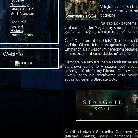
Novinky
Rozhovory
V tejto novinke sa bu
Stargate v TV
U každej sa zamerá
Sci-fi Magazín
podobne.
Redakcia
Na začiatok začneme č
Kontakt
v plnom nasadení? Aj tak by sme mohli cha
História
vydáva za novým poznaním na nové svety.
Podporte nás
Časť "Children of the Gots" (Deti bohov) 
seriálu. Okrem toho nastupovala po výbo
Emmerich a s hviezdnym hereckým obsadením
Webinfo
James Spader (Daniel Jackson) a ďaľší.
Samozrejme ako iste vieme seriál musel tout
sa znova ocitneme v situácií keď vláda
strárňuje už obľúbený Richard Dean Ander
Okrem neho ale stretávame veľa nových
súčasťou celého Stargate SG-1.
Napríklad skvelá Samantha Carterová (
(Michael Shanks), Teal'c (Christopher