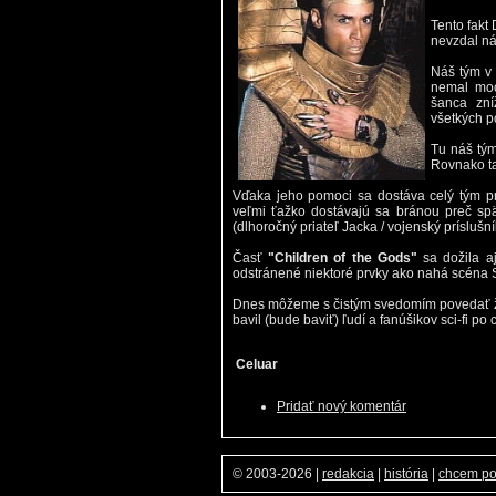
Tento fakt
nevzdal ná
Náš tým v 
nemal moc
šanca zní
všetkých p
Tu náš tým
Rovnako ta
Vďaka jeho pomoci sa dostáva celý tým pr
veľmi ťažko dostávajú sa bránou preč sp
(dlhoročný priateľ Jacka / vojenský prísluš
Časť
"Children of the Gods"
sa dožila aj
odstránené niektoré prvky ako nahá scéna S
Dnes môžeme s čistým svedomím povedať že 
bavil (bude baviť) ľudí a fanúšikov sci-fi po
Celuar
Pridať nový komentár
© 2003-2026
|
redakcia
|
história
|
chcem p