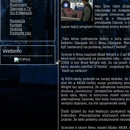
Novinky
Rozhovory
Ako sme Vám sľúbil
Stargate v TV
odpovede od Josepha 
Sci-fi Magazín
Stargate Universe, al
budú aj o Stargate
Redakcia
prinášame článok, o čo
Kontakt
super-tajný program hviezdnej brány koneč
História
Podporte nás
„Táto téma (odhalenie brány s veľa súv
tretieho Stargate SG-1 filmu, Stargate: Re
byť zameraný na postavu Jacka O´Neilla.
Webinfo
Scenár k filmu napísali Brad Wright a Carl B
ktoré boli napísané za posledné roky – práve 
2009 si bol Brad Wright istý, že na jeseň
ktorý skvele zahŕňal O´Neilla“, rozprával Bra
´Neill vo veľkom“.
Aj RDA vtedy potvrdil na svojej stránke, že
dvd trh a MGM riešilo svoje problémy, pro
Wright raz spomenul, že odhalenie hviezdne
doslova „revolúciou“, dostatočne veľkou na t
bola idea, ktorú si tvorcovia mohli vysk
alternatívnej časovej línií bola hviezdna
verejnú dopravu, na iné spojenecké svety.
Ďalší týždeň by mal Mallozzi poskytnúť f
Extinction. Prezrádzanie kľúčových inform
známe, že tieto príbehy zrealizované neuvi
Scenáre k obom filmu vlastní štúdio MGM. 