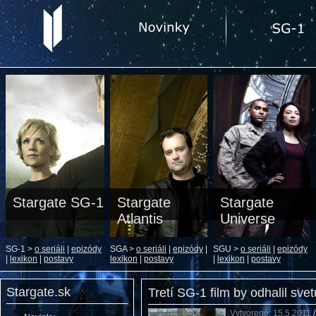
Stargate SG-1
Stargate
Stargate
Atlantis
Universe
SG-1 >
o seriáli
|
epizódy
SGA >
o seriáli
|
epizódy
|
SGU >
o seriáli
|
epizódy
|
lexikon
|
postavy
lexikon
|
postavy
|
lexikon
|
postavy
Stargate.sk
Tretí SG-1 film by odhalil sv
Vytvorené: 15.5.2011