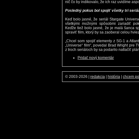
nič čo by indikovalo, že ich raz uvidíme a
Posledný pokus bol spojiť všetky tri seriá
Keď bolo jasné, že seriál Stargate Univer
všetkými možnými spôsobmi zariadiť pok
Keďže tiež bolo jasné, že je malá šanca sp
spraviť film, ktorý by sa zaoberal celou hvi
„Chcel som spojiť elementy z SG-1 a Atlanti
„Universe“ film“, povedal Brad Wright pre
z troch seriáloch by sa podarilo natlačiť pl
Pridať nový komentár
© 2003-2026
|
redakcia
|
história
|
chcem p