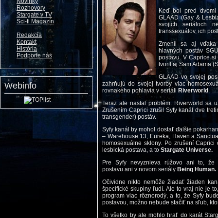
Novinky
Rozhovory
Keď bol pred dvomi 
Stargate v TV
GLAAD (Gay & Lesbian
Sci-fi Magazín
svojich seriáloch n
transsexuálov, ich pos
Redakcia
Kontakt
Zmenil sa aj vďak
História
hlavných postáv SGU
Podporte nás
postavu. V Caprice si
tvoril aj Sam Adama (
GLAAD vo svojej posl
zahrňujú do svojej tvorby viac homosexuá
Webinfo
rovnakého pohlavia v seriáli
Riverworld
.
Teraz ale nastal problém. Riverworld sa už
Zrušením Caprici zrušil Syfy kanál dve tret
transgender) postáv.
Syfy kanál by mohol dostať ďalšie pokarhani
– Warehouse 13, Eureka, Haven a Sanctuar
homosexuálne sklony. Po zrušení Caprici o
lesbická postava, a to
Stargate Universe.
Pre Syfy nevyznieva rúžovo ani to, ž
postavu ani v novom seriály
Being Human.
Očividne nikto nemôže žiadať žiaden kanál
špecifické skupiny ľudí. Ale to vraj nie je
program viac rôznorodý, a to, že Syfy bud
postavou, možno nebude stačiť na sľub, ktor
To všetko by ale mohlo hrať do karát Star