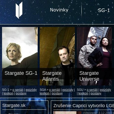
Stargate SG-1
Stargate
Stargate
Atlantis
Universe
SG-1 >
o seriáli
|
epizódy
SGA >
o seriáli
|
epizódy
|
SGU >
o seriáli
|
epizódy
|
lexikon
|
postavy
lexikon
|
postavy
|
lexikon
|
postavy
Stargate.sk
Zrušenie Caprici vytvorilo L
Vytvorené: 3.12.2010