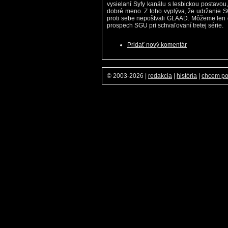
vysielaní Syfy kanálu s lesbickou postavou
dobré meno. Z toho vyplýva, že udržanie S
proti sebe nepoštvali GLAAD. Môžeme len dú
prospech SGU pri schvaľovaní tretej série.
Pridať nový komentár
© 2003-2026
|
redakcia
|
história
|
chcem p