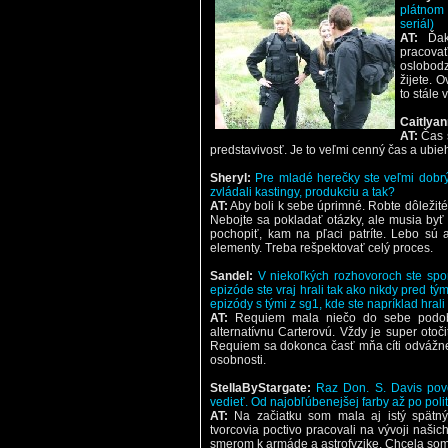
plátnom
seriál)
AT:
Ďaku
pracova
oslobodz
žijete. 
to stále 
Caitlyan
AT:
Čas s
predstavivosť. Je to veľmi cenný čas a ubie
Sheryl:
Pre mladé herečky ste veľmi dobr
zvládali kastingy, produkciu a tak?
AT:
Aby boli k sebe úprimné. Robte dôležité
Nebojte sa pokladať otázky, ale musia byť d
pochopiť, kam na pľaci patríte. Lebo sú aj
elementy. Treba rešpektovať celý proces.
Sandel:
V niekoľkých rozhovoroch ste spo
epizóde ste vraj hrali tak ako nikdy pred tým
epizódy s tými z sg1, kde ste napríklad hral
AT:
Requiem mala niečo do sebe podobn
alternatívnu Carterovú. Vždy je super otoč
Requiem sa dokonca časť mňa cíti odvážnej
osobnosti.
StellaByStargate:
Raz Don. S. Davis pove
vedieť. Od najobľúbenejšej farby až po polit
AT:
Na začiatku som mala aj istý spätný
tvorcovia poctivo pracovali na vývoji našic
smerom k armáde a astrofyzike. Chcela som 