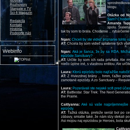
Novinky
sprostredkov
Rozhovory
blogu.
Stargate v TV
Sci-fi Magazín
Otázka od N
Sam? Chodeni
Redakcia
Amanda Tap
Kontakt
spolu. Šialen
História
tak by som to brala. Chodenie ... rybárčenie 
Podporte nás
Ngan:
Chceli by ste vidieť priznanie tohto 
AT:
Chcela by som vidieť splatenie tých vše
Webinfo
Ngan:
Aká je šanca, že by sa RDA, Michae
epizóde Sanctuary?
AT:
Určite by som ich rada privítala. Ale m
niečo úplne iné, s vlastnou entitou. Ale urči
Laura:
Ktorú epizódu bolo najťažšie natoči
AT:
Z Hviezdnej brány ... hmm, ťažko poved
zamotané epizódy. A zo Sanctuary – Requi
Laura:
Pozerávali ste nejaké scifi pred úča
AT:
Battlestar. Star Trek: The Next Generati
the Prairie.
Caitlyanna:
Aké sú vaše najpríjemnejši
epizódy.
AT:
Ťažká otázka, pretože seriál bol po c
zábavy, smiatie také, že nám slzy stekali po 
Asi mojou naj epizódou je Heroes, bola sku
Caitlya