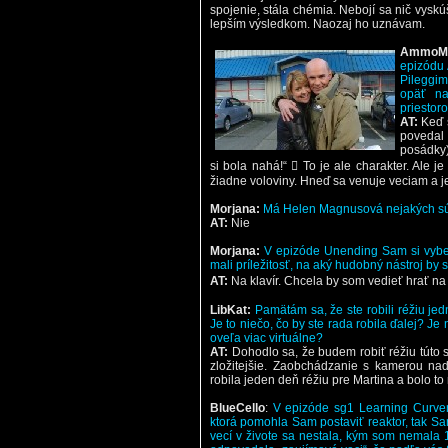
spojenie, stála chémia. Nebojí sa nič vyskú
lepším výsledkom. Naozaj ho uznávam.
AmmoMo
epizódu 
Pileggim
opäť na
priestor
AT:
Keď s
povedal
posádky)
si bola nahá!“  To je ale charakter. Ale j
žiadne voloviny. Hneď sa venuje veciam a je
Morjana:
Má Helen Magnusová nejakých s
AT:
Nie
Morjana:
V epizóde Unending Sam si vyber
mali príležitosť, na aký hudobný nástroj by s
AT:
Na klavír. Chcela by som vedieť hrať na k
LibKat:
Pamätám sa, že ste robili réžiu je
Je to niečo, čo by ste rada robila ďalej? Je 
oveľa viac virtuálne?
AT:
Dohodlo sa, že budem robiť réžiu túto 
zložitejšie. Zaobchádzanie s kamerou na
robila jeden deň réžiu pre Martina a bolo t
BlueCello
:
V epizóde sg1 Learning Curver, 
ktorá pomohla Sam postaviť reaktor, tak Sa
vecí v živote sa nestala, kým som nemala 1