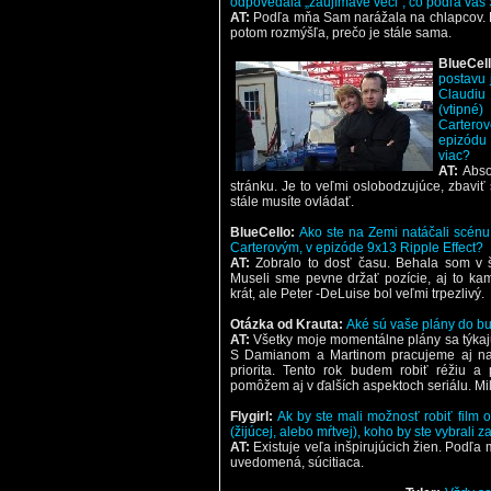
odpovedala „zaujímavé veci“, čo podľa vás
AT:
Podľa mňa Sam narážala na chlapcov. Po
potom rozmýšľa, prečo je stále sama.
BlueCell
postavu 
Claudiu 
(vtipné)
Carterov
epizódu
viac?
AT:
Absol
stránku. Je to veľmi oslobodzujúce, zbaviť 
stále musíte ovládať.
BlueCello:
Ako ste na Zemi natáčali scénu
Carterovým, v epizóde 9x13 Ripple Effect?
AT:
Zobralo to dosť času. Behala som v š
Museli sme pevne držať pozície, aj to kam
krát, ale Peter -DeLuise bol veľmi trpezlivý.
Otázka od Krauta:
Aké sú vaše plány do bu
AT:
Všetky moje momentálne plány sa týkaj
S Damianom a Martinom pracujeme aj na ď
priorita. Tento rok budem robiť réžiu 
pomôžem aj v ďalších aspektoch seriálu. Mi
Flygirl:
Ak by ste mali možnosť robiť film o
(žijúcej, alebo mŕtvej), koho by ste vybrali 
AT:
Existuje veľa inšpirujúcich žien. Podľa 
uvedomená, súcitiaca.