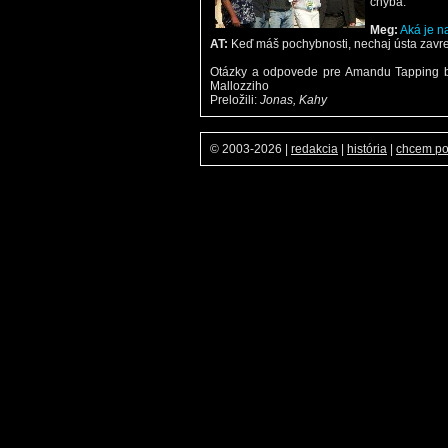
chýba.
Meg:
Aká je n
AT:
Keď máš pochybnosti, nechaj ústa zavre
Otázky a odpovede pre Amandu Tapping b
Mallozziho
Preložili:
Jonas, Kahy
© 2003-2026
|
redakcia
|
história
|
chcem p