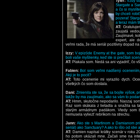
Tyler:
Vždy so
Stargate a Sa
a čo si myslít
by chceli robi
pozerať Starga
a teraz mám ti
AT:
Gratuluje
zaujatá vedou
Zaujímavé, koľ
expert, ale 
veľmi rada, že má seriál pozitívny dopad na
Izzy:
V epizóde Enemy at the gate, som bo
boli vaše myšlienky, keď ste si prečítali scen
AT:
Plakala som. Nedá sa ani vyjadriť, čo 
Fabien:
Bol som veľmi nadšený ocenením, 
Aký je to pocit?
AT:
Toto ocenenie mi vyrazilo dych. Oce
všetkých čo som dostala.
Dani:
Zmienila ste sa, že sa bojíte výšok, p
takže by ma zaujímalo, ako sa vám to podar
AT:
Hmm, skutočne nepodarilo. Naozaj som s
Raz som skákala z lietadla a snažila sa t
starým armádnym padákom. Vtedy som b
nemusela vyliezť rebríkom na strechu.
Jann:
Ako ste s Martinom a Damianom prišli
seriál) ako Sanctuary? A ako to išlo od idei 
AT:
Damien napísal krátky scenár v roku 20
ho potom ukázali mne. Začali sme na inte