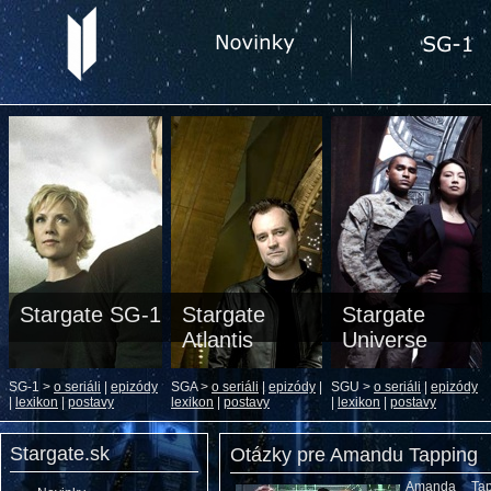
Stargate SG-1
Stargate
Stargate
Atlantis
Universe
SG-1 >
o seriáli
|
epizódy
SGA >
o seriáli
|
epizódy
|
SGU >
o seriáli
|
epizódy
|
lexikon
|
postavy
lexikon
|
postavy
|
lexikon
|
postavy
Stargate.sk
Otázky pre Amandu Tapping
Amanda Tap