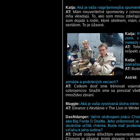
Katja
:
Aká je vaša najpríjemnejšia spomien
AT:
Mám neuveriteľné spomienky z conov.
mňa vkladajú. To, ako som mnou zdieľajú s
som dojatá s rodín, ktoré stretnem, mám, o
seriálom. To je úžasné.
Katja:
P
zemi, v
niekedy 
AT:
Toho
rešpekt.
Katja:
pokračov
AT:
Budem
Astrid:
armáde a podobných veciach?
AT:
Celkom dosť sme trénovali vojensk
ozbrojencov. Snažili sme sa prevziať vše
množstvo zbraní.
Maggie:
Aká je vaša vysnívaná úloha mimo s
AT:
Eleanor z Akvitánie v The Lion in Winter
DasNdanger:
Veľmi obdivujem prácu Chri
ako Big Foota či Druitta. Jeho prítomnosť j
skutočne určitá chémia. Bude mať postava D
vzťahu k jeho rodine?
AT:
Druitt ostane dôležitým elementom seri
Chrisom je úžasné. Inými slovami – slovam