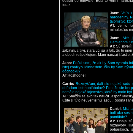
dostali do televízie. Bola to veľmi nároč
teraz!
Jann:
Veľa z
narodeniny. Ne
tajomstvo, kt
AT:
Je to ta
minulosťou me
Jann:
Aké 
Damianom Kin
AT:
Sú skvelí!
zábavní, citliví, starajúci sa a tak. Sú to m
a oboch rešpektujem. Mám naozaj šťastie, že
Jann:
Počul som, že ak by Sam vyhrala loté
istej chatky v Minnestote. Išla by Sam býva
dôchodku?
AT:
Rozhodne!
Carrie:
Rozmýšľam, dali ste nejakú radu 
ohľadom technoblábolov? Pretože ste ich pou
nemáte nejaké tajomstvo, ktoré by malo byť
AT:
Snažím sa ako tak naučiť, aspoň laidsky 
užite si túto neuveriteľnú jazdu. Rodina Hv
Daniel:
Micha
boli ako sest
pamätáte?
AT:
Obaja sú 
rozhovory. Hla
pohárikoch, 