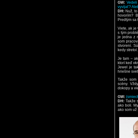
GW:
Vedeli
vyvíjať? Al
DH:
Nuž, to
hovorím? B
Predtým sa 
Viete, ak je
s tým probl
je jedna z 
som pracova
stvorení. S
kedy stretol.
Je tam – ak
ktorí keď vk
Jewel je ta
hriešne svet
Takže som 
scény. Vžd
dokopy a vie
GW:
(smiec
DH:
Takže s
ako boli. M
ako som už p