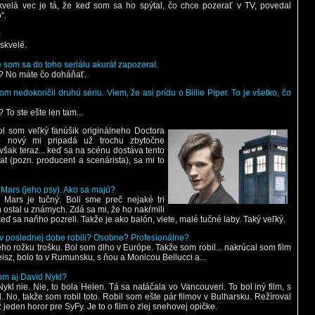
kvelá vec je tá, že keď som sa ho spýtal, čo chce pozerať v TV, povedal
“.
!
 skvelé.
 som sa do toho seriálu akurát zapozeral.
? No máte čo doháňať.
om nedokončil druhú sériu. Viem, že asi prídu o Billie Piper. To je všetko, čo
 To ste ešte len tam...
Bol som veľký fanúšik originálneho Doctora
o nový mi pripadá už trochu zbytočne
však teraz... keď sa na scénu dostáva tento
at (pozn. producent a scenárista), sa mi to
 Mars (jeho psy). Ako sa majú?
 Mars je tučný. Boli sme preč nejaké tri
 ostal u známych. Zdá sa mi, že ho nakŕmili
ď sa naňho pozreli. Takže je ako balón, viete, malé tučné laby. Taký veľký.
 v poslednej dobe robili? Osobne? Profesionálne?
ho rožku trošku. Bol som dlho v Európe. Takže som robil... nakrúcal som film
isz, bolo to v Rumunsku, s ňou a Monicou Bellucci a...
tom aj David Nykl?
ykl nie. Nie, to bola Helen. Tá sa natáčala vo Vancouveri. To bol iný film, s
. No, takže som robil toto. Robil som ešte pár filmov v Bulharsku. Režíroval
 jeden horor pre SyFy. Je to o film o zlej snehovej opičke.