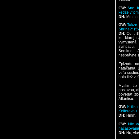
GW:
Áno, t
keďže v tom
DH:
Mmm, m
GW:
Takže.
Shrine?“ (5
DH:
Ou, „Th
ku ktorej s
vymyslená 
sympatiu,
Sentiment. 
nesprávne s
Epizódu na
natáčania. 
veľa sestie
bola tiež ve
Myslím, že 
postavou, a
povedať zbo
Atlantisu.
GW:
Kritik
Kellerovou.
DH:
Hmm.
GW:
Nie v
načasovaniu
DH:
No, vlas