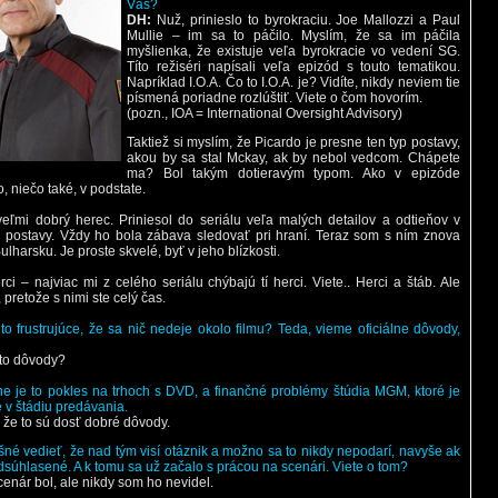
Vás?
DH:
Nuž, prinieslo to byrokraciu. Joe Mallozzi a Paul
Mullie – im sa to páčilo. Myslím, že sa im páčila
myšlienka, že existuje veľa byrokracie vo vedení SG.
Títo režiséri napísali veľa epizód s touto tematikou.
Napríklad I.O.A. Čo to I.O.A. je? Vidíte, nikdy neviem tie
písmená poriadne rozlúštiť. Viete o čom hovorím.
(pozn., IOA = International Oversight Advisory)
Taktiež si myslím, že Picardo je presne ten typ postavy,
akou by sa stal Mckay, ak by nebol vedcom. Chápete
ma? Bol takým dotieravým typom. Ako v epizóde
, niečo také, v podstate.
veľmi dobrý herec. Priniesol do seriálu veľa malých detailov a odtieňov v
j postavy. Vždy ho bola zábava sledovať pri hraní. Teraz som s ním znova
ulharsku. Je proste skvelé, byť v jeho blízkosti.
rci – najviac mi z celého seriálu chýbajú tí herci. Viete.. Herci a štáb. Ale
 pretože s nimi ste celý čas.
 to frustrujúce, že sa nič nedeje okolo filmu? Teda, vieme oficiálne dôvody,
 to dôvody?
lne je to pokles na trhoch s DVD, a finančné problémy štúdia MGM, ktoré je
v štádiu predávania.
 že to sú dosť dobré dôvody.
ašné vedieť, že nad tým visí otáznik a možno sa to nikdy nepodarí, navyše ak
dsúhlasené. A k tomu sa už začalo s prácou na scenári. Viete o tom?
enár bol, ale nikdy som ho nevidel.