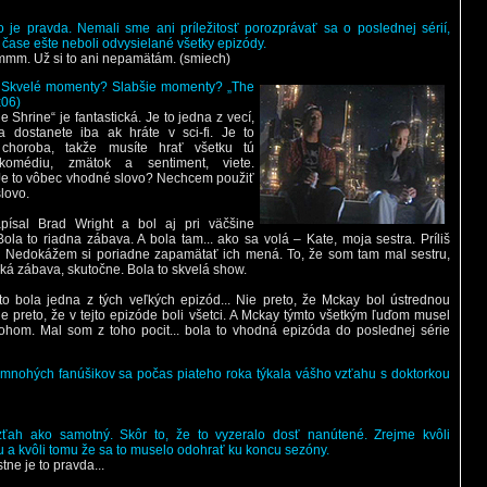
o je pravda. Nemali sme ani príležitosť porozprávať sa o poslednej sérií,
 čase ešte neboli odvysielané všetky epizódy.
mm. Už si to ani nepamätám. (smiech)
 Skvelé momenty? Slabšie momenty? „The
x06)
e Shrine“ je fantastická. Je to jedna z vecí,
a dostanete iba ak hráte v sci-fi. Je to
choroba, takže musíte hrať všetku tú
 komédiu, zmätok a sentiment, viete.
Je to vôbec vhodné slovo? Nechcem použiť
lovo.
písal Brad Wright a bol aj pri väčšine
Bola to riadna zábava. A bola tam... ako sa volá – Kate, moja sestra. Príliš
r. Nedokážem si poriadne zapamätať ich mená. To, že som tam mal sestru,
ľká zábava, skutočne. Bola to skvelá show.
to bola jedna z tých veľkých epizód... Nie preto, že Mckay bol ústrednou
le preto, že v tejto epizóde boli všetci. A Mckay týmto všetkým ľuďom musel
hom. Mal som z toho pocit... bola to vhodná epizóda do poslednej série
a mnohých fanúšikov sa počas piateho roka týkala vášho vzťahu s doktorkou
zťah ako samotný. Skôr to, že to vyzeralo dosť nanútené. Zrejme kvôli
 a kvôli tomu že sa to muselo odohrať ku koncu sezóny.
tne je to pravda...