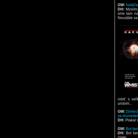
GW:
Natáča
DH:
Myslím
sme tam nat
Neustále sa
robiť s ve
urobím...
GW:
[Smiec
sa dozvedel
DH:
Plakal 
GW:
Bol ta
DH:
Bol ta
Viete...