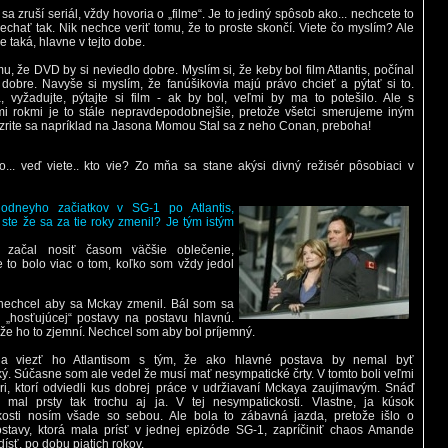
a zruší seriál, vždy hovoria o „filme“. Je to jediný spôsob ako... nechcete to
nechať tak. Nik nechce veriť tomu, že to proste skončí. Viete čo myslím? Ale
e taká, hlavne v tejto dobe.
, že DVD by si neviedlo dobre. Myslím si, že keby bol film Atlantis, počínal
 dobre. Navyše si myslím, že fanúšikovia majú právo chcieť a pýtať si to.
, vyžadujte, pýtajte si film - ak by bol, veľmi by ma to potešilo. Ale s
mi rokmi je to stále nepravdepodobnejšie, pretože všetci smerujeme iným
rite sa napríklad na Jasona Momou Stal sa z neho Conan, preboha!
o... veď viete.. kto vie? Zo mňa sa stane akýsi divný režisér pôsobiaci v
dneyho začiatkov v SG-1 po Atlantis,
 ste že sa za tie roky zmenil? Je tým istým
e začal nosiť časom väčšie oblečenie,
le to bolo viac o tom, koľko som vždy jedol
nechcel aby sa Mckay zmenil. Bál som sa
„hosťujúcej“ postavy na postavu hlavnú.
 že ho to zjemní. Nechcel som aby bol príjemný.
a viezť ho Atlantisom s tým, že ako hlavné postava by nemal byť
ý. Súčasne som ale vedel že musí mať nesympatické črty. V tomto boli veľmi
éri, ktorí odviedli kus dobrej práce v udržiavaní Mckaya zaujímavým. Snáď
mal prsty tak trochu aj ja. V tej nesympatickosti. Vlastne, ja kúsok
kosti nosím všade so sebou. Ale bola to zábavná jazda, pretože išlo o
stavy, ktorá mala prísť v jednej epizóde SG-1, zapríčiniť chaos Amande
ísť, po dobu piatich rokov.