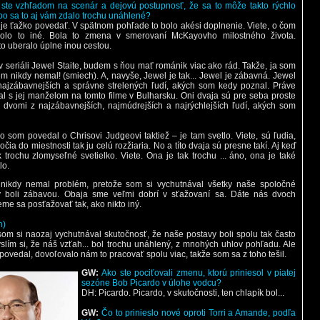
 ste vzhľadom na scenár a dejovú postupnosť, že sa to môže takto rýchlo
ebo sa to aj vám zdalo trochu unáhlené?
 je ťažko povedať. V spätnom pohľade to bolo akési doplnenie. Viete, o čom
olo to iné. Bola to zmena v smerovaní McKayovho milostného života.
to uberalo úplne inou cestou.
 v seriáli Jewel Staite, budem s ňou mať románik viac ako rád. Takže, ja som
ém nikdy nemal! (smiech). A, navyše, Jewel je tak... Jewel je zábavná. Jewel
najzábavnejších a správne strelených ľudí, akých som kedy poznal. Práve
l s jej manželom na tomto filme v Bulharsku. Oni dvaja sú pre seba proste
ú dvomi z najzábavnejších, najmúdrejších a najrýchlejších ľudí, akých som
o som povedal o Chrisovi Judgeovi taktiež – je tam svetlo. Viete, sú ľudia,
ročia do miestnosti tak ju celú rozžiaria. No a títo dvaja sú presne takí. Aj keď
k trochu zlomyseľné svetielko. Viete. Ona je tak trochu ... áno, ona je také
lo.
nikdy nemal problém, pretože som si vychutnával všetky naše spoločné
y boli zábavou. Obaja sme veľmi dobrí v sťažovaní sa. Dáte nás dvoch
me sa posťažovať tak, ako nikto iný.
h)
om si naozaj vychutnával skutočnosť, že naše postavy boli spolu tak často
yslím si, že náš vzťah... bol trochu unáhlený, z mnohých uhlov pohľadu. Ale
ovedal, dovoľovalo nám to pracovať spolu viac, takže som sa z toho tešil.
GW:
Ako ste pociťovali zmenu, ktorú priniesol v piatej
sezóne Bob Picardo v úlohe vodcu?
DH: Picardo. Picardo, v skutočnosti, ten chlapík bol...
GW:
Čo to prinieslo nové oproti Torri a Amande, podľa