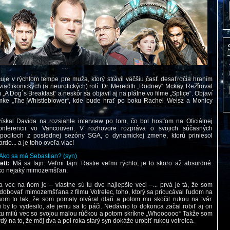
čuje v rýchlom tempe pre muža, ktorý strávil väčšiu časť desaťročia hraním
viac ikonických (a neurotických) rolí: Dr. Meredith „Rodney“ Mckay. Režíroval
 „A Dog´s Breakfast“ a neskôr sa objavil aj na plátne vo filme „Splice“. Objaví
ímke „The Whistleblower“, kde bude hrať po boku Rachel Weisz a Monicy
ískal Davida na rozsiahle interview po tom, čo bol hosťom na Oficiálnej
onferencii vo Vancouveri. V rozhovore rozpráva o svojich súčasných
 pocitoch z poslednej sezóny SGA, o dynamickej zmene, ktorú priniesol
rdo... a je toho oveľa viac!
Ako sa má Sebastian? (syn)
ett:
Má sa fajn. Veľmi fajn. Rastie veľmi rýchlo, je to skoro až absurdné.
ko nejaký mimozemšťan.
a vec na ňom je – vlastne sú tu dve najlepšie veci –... prvá je tá, že som
dobovať mimozemšťana z filmu Votrelec, toho, ktorý sa pricucával ľudom na
 som to tak, že som pomaly otváral dlaň a potom mu skočil rukou na tvár.
i by to vydesilo, ale jemu sa to páči. Nedávno to dokonca začal robiť aj on
tu milú vec so svojou malou rúčkou a potom skríkne „Whoooooo“ Takže som
rdý na to, že môj dva a pol roka starý syn dokáže urobiť rukou votrelca.