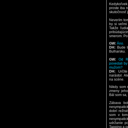
Kedykoľvek s
proste iba 
skutočnosť j
Neverím tomu
by si veľmi
Takže ľudia
pribúdajúci
smerom. Poz
GW:
Áno.
DH:
Bude t
Bulharsku.
GW:
Od Ro
povedali by
mužom?
DH:
Určit
narástol. A
na scéne.
Nikdy som 
zmeny jeho 
Bál som sa,
Zábava bol
nesympatick
dobrí režis
som v tom 
nesympatic
udržanie po
Tapping a od