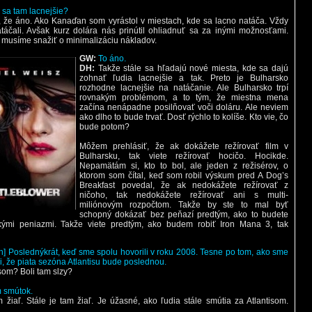
 sa tam lacnejšie?
, že áno. Ako Kanaďan som vyrástol v miestach, kde sa lacno natáča. Vždy
áčali. Avšak kurz dolára nás prinútil ohliadnuť sa za inými možnosťami.
 musíme snažiť o minimalizáciu nákladov.
GW:
To áno.
DH:
Takže stále sa hľadajú nové miesta, kde sa dajú
zohnať ľudia lacnejšie a tak. Preto je Bulharsko
rozhodne lacnejšie na natáčanie. Ale Bulharsko trpí
rovnakým problémom, a to tým, že miestna mena
začína nenápadne posilňovať voči doláru. Ale neviem
ako dlho to bude trvať. Dosť rýchlo to kolíše. Kto vie, čo
bude potom?
Môžem prehlásiť, že ak dokážete režírovať film v
Bulharsku, tak viete režírovať hocičo. Hocikde.
Nepamätám si, kto to bol, ale jeden z režisérov, o
ktorom som čítal, keď som robil výskum pred A Dog’s
Breakfast povedal, že ak nedokážete režírovať z
ničoho, tak nedokážete režírovať ani s multi-
miliónovým rozpočtom. Takže by ste to mal byť
schopný dokázať bez peňazí predtým, ako to budete
ľkými peniazmi. Takže viete predtým, ako budem robiť Iron Mana 3, tak
h] Poslednýkrát, keď sme spolu hovorili v roku 2008. Tesne po tom, ako sme
i, že piata sezóna Atlantisu bude poslednou.
som? Boli tam slzy?
m smútok.
m žiaľ. Stále je tam žiaľ. Je úžasné, ako ľudia stále smútia za Atlantisom.