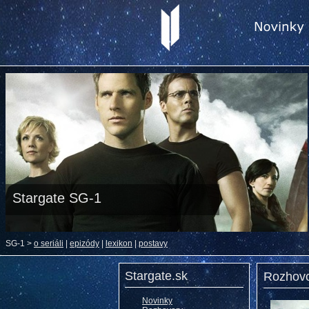
Stargate SG-1
SG-1 >
o seriáli
|
epizódy
|
lexikon
|
postavy
Stargate.sk
Rozhovo
Novinky