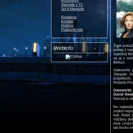
Rozhovory
Stargate v TV
Sci-fi Magazín
Redakcia
Kontakt
História
Podporte nás
Život pokra
Webinfo
jednej z naj
úspešný film
sa aj v sn
Belluci.
Gateworld z
Stargate K
projektoch,
Roberto Pica
Gateworld:
David Hewl
Naozaj je a
No najlepši
zvykol napo
tvár. Robil
Väčšinu det
mne. Urobí 
tak trochu h