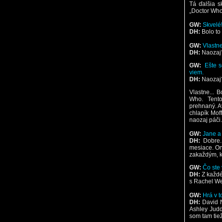
Tá ďalšia s
„Doctor Who
GW:
Skvelé
DH:
Bolo to
GW:
Vlastne
DH:
Naozaj
GW:
Ešte s
viem.
DH:
Naozaj?
Vlastne... 
Who. Tent
prehnaný. A
chlapík Moff
naozaj páči.
GW:
Jane a
DH:
Dobre.
mesiace. On
zakaždým, ke
GW:
Čo ste
DH:
Z každé
s Rachel We
GW:
Hrá v 
DH:
David N
Ashley Judd
som tam tiež