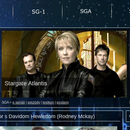
Stargate Atlantis
SGA >
o seriáli
|
epizódy
|
lexikon
|
postavy
r s Davidom Hewlettom (Rodney Mckay)