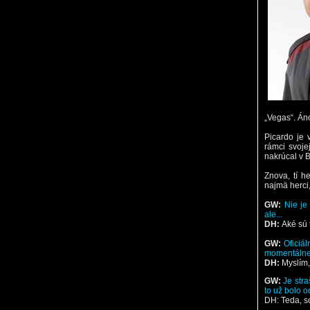
„Vegas“. Áno
Picardo je 
rámci svoje
nakrúcal v B
Znova, tí he
najmä herci,
GW:
Nie je
ale...
DH:
Aké sú
GW:
Oficiá
momentálne 
DH:
Myslím,
GW:
Je str
to už bolo o
DH: Teda, sc