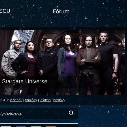
Stargate Universe
SGU >
o seriáli
|
epizódy
|
lexikon
|
postavy