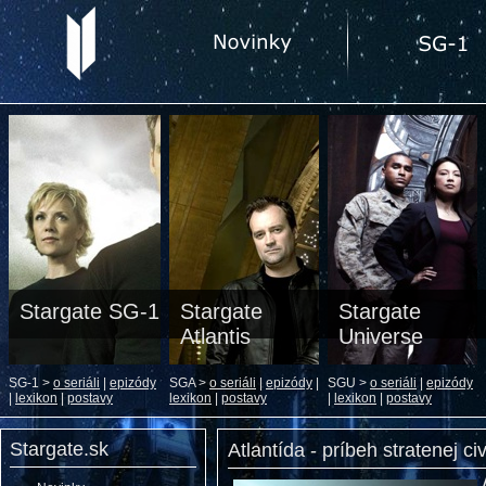
Stargate SG-1
Stargate
Stargate
Atlantis
Universe
SG-1 >
o seriáli
|
epizódy
SGA >
o seriáli
|
epizódy
|
SGU >
o seriáli
|
epizódy
|
lexikon
|
postavy
lexikon
|
postavy
|
lexikon
|
postavy
Stargate.sk
Atlantída - príbeh stratenej civ