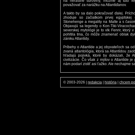
na nerastné suroviny, môžme aj túto l
považovať za narážku na Atlantíďanov.
A takto by sa dalo pokračovať ďalej. Príc
zhoduje so začiatkom prvej egyptskej 
Stonehenge a megality na Malte a s časom 
Objavujú sa legendy o Kon-Tiki-Viracochao
severskej mytológii je to vlk Fenrir, ktorý
pohltila tma, čo môže znamenať oblak dymu
zániku Atlantídy.
Príbehy o Atlantíde a jej obyvateľoch sa od
zvaná atlantológia, ktorá sa Atlantídou zao
hľadajú pojivká, ktoré by dokázali, že A
civilizácie. Čo však z mýtov o Atlantíde je
nám podarí zistiť asi ťažko. Ale nechajme sa
© 2003-2026
|
redakcia
|
história
|
chcem p