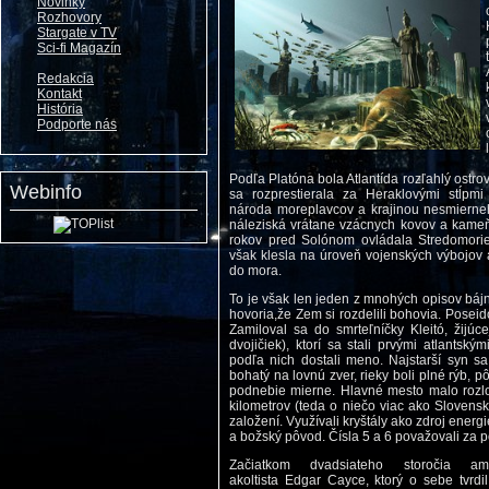
Novinky
Rozhovory
Stargate v TV
Sci-fi Magazín
Redakcia
Kontakt
História
Podporte nás
Podľa Platóna bola Atlantída rozľahlý ostro
Webinfo
sa rozprestierala za Heraklovými stĺpmi
národa moreplavcov a krajinou nesmierne
náleziská vrátane vzácnych kovov a kameňo
rokov pred Solónom ovládala Stredomorie.
však klesla na úroveň vojenských výbojov a
do mora.
To je však len jeden z mnohých opisov bájne
hovoria,že Zem si rozdelili bohovia. Poseid
Zamiloval sa do smrteľníčky Kleitó, žijúc
dvojičiek), ktorí sa stali prvými atlantským
podľa nich dostali meno. Najstarší syn sa 
bohatý na lovnú zver, rieky boli plné rýb,
podnebie mierne. Hlavné mesto malo rozlo
kilometrov (teda o niečo viac ako Slovensk
založení. Využívali kryštály ako zdroj energi
a božský pôvod. Čísla 5 a 6 považovali za 
Začiatkom dvadsiateho storočia ame
akoltista Edgar Cayce, ktorý o sebe tvrdil