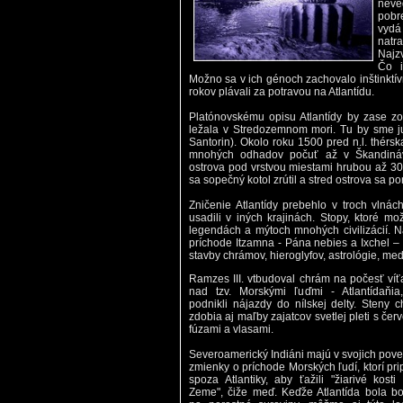
neve
pobre
vydá
natr
Najz
Čo i
Možno sa v ich génoch zachovalo inštinktív
rokov plávali za potravou na Atlantídu.
Platónovskému opisu Atlantídy by zase zod
ležala v Stredozemnom mori. Tu by sme ju
Santorin). Okolo roku 1500 pred n.l. thérs
mnohých odhadov počuť až v Škandinávi
ostrova pod vrstvou miestami hrubou až 30 m
sa sopečný kotol zrútil a stred ostrova sa p
Zničenie Atlantídy prebehlo v troch vlnách 
usadili v iných krajinách. Stopy, ktoré m
legendách a mýtoch mnohých civilizácií. 
príchode Itzamna - Pána nebies a Ixchel – Bi
stavby chrámov, hieroglyfov, astrológie, m
Ramzes III. vtbudoval chrám na počesť víť
nad tzv. Morskými ľuďmi - Atlantídaňia,
podnikli nájazdy do nílskej delty. Steny 
zdobia aj maľby zajatcov svetlej pleti s čer
fúzami a vlasami.
Severoamerický Indiáni majú v svojich pove
zmienky o príchode Morských ľudí, ktorí prip
spoza Atlantiky, aby ťažili "žiarivé kosti
Zeme", čiže meď. Keďže Atlantída bola b