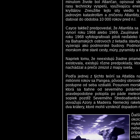
minulom živote bol Atlanťan, opisoval st
rasu technicky vyspelú, využívajúcu ene
kryštálov. Zneužitie tejto sily viedlo 
jadrovým katastrofám a zničeniu Atlantídy,
datoval do obdobia 10 000 rokov pred n.l.
Cayce taktiež predpovedal, že Atlantída sa
vynorí roku 1968 alebo 1969, Zaujímavé 
roku 1968 vyfotografovali piloti neďaleko 
na Bahamských ostrovoch z lietadla stavby,
vyzerajú ako podmorské budovy. Podmorsk
morskom dne staré cesty, múry, pyramídy a
Napriek tomu, že neexistujú žiadne priame
existovala, existujú rôzne predpoklady, kt
nachádzal a prečo zmizol z mapy sveta.
Podľa jednej z týchto teórií sa Atlatída
miliónmi rokov sa Pangea, pôvodný obrovský 
postupne od seba vzdialili. Posunom morsk
ktorá sa tiahne od severného polárneh
pravdepodobne potopila po páde meteori
sopiek pozdĺž Severného Stredoatlantick
považujú Azory a Madeira. Nemecký raket
dva krátery, ktoré mohli vzniknúť dopadom me
Ďalš
okol
myt
nebe
príp
slúž