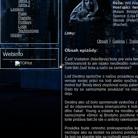
Séria 1
Réžia:
Will Wa
Séria 2
Hosťujúci he
Lexikón
(Adam Brody),
Rasy
Spence (Lisa P
Planéty
Slezak (Peter)
Postavy
(Rachel).
Lode
Technológie
Linky:
Hlášky
Obsah
│
Galéria
│
Trail
Obsah epizódy:
Webinfo
Časť Visitation (Návšteva) bola pre veľa f
Sledovanosti to ale nijako neuškodilo nako
čom táto časť bola a načo sa zamerala?
Loď Destiny spoločne s našou posádkou vys
venuje svojej práci na lodi alebo využív
mohol byť Brody ktorý zlepšoval svoju pálen
Dalo by sa samozrejme poukázať na viac
deju.
Destiny ako už bolo spomenuté vyskočila z 
až do objavenia telesa smerujúceho k lod
dlho čakať. Young a ostatok na mostíku s
samozrejme všimol aj Brodyho pozitívne n
torte pridáva fakt že ide o antický raketoplá
Posádka bude omnoho prekvapenejšia ke
nechápe ako sa dostali na presnú polohu 
že boli na planéte kde sa rozhodli pred dá