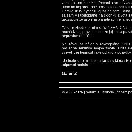
zomierali na planéte. Rovnako sa dozveda
ľudia na nej postupne umrzli alebo zomreli
Camile skúsi hypnózu aj na doktora Caina. 
sa sám v raketopláne na sklonku života sa
tak zisťuje že aj on na planéte zomrel a ted
TJ sa rozhodne s ním stráviť zvyšný čas
nachádza aj pravdu o tom že jej dieťa prav
neprestávala dúfať.
Na záver sa nájde v raketopláne KINO 
posledné sekundy svojho života. KINO ale
vysvetliť prítomnosť raketoplánu a posádky.
Jednalo sa o mimozemskú rasu ktorá stvori
odpoveď nedala ...
Galéria:
© 2003-2026
|
redakcia
|
história
|
chcem p