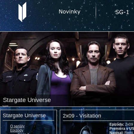
Stargate Universe
Stargate Universe
2x09 - Visitation
Epizóda:
2x09
O seriály
Premiéra v U
Epizódy
Napísal:
Remi 