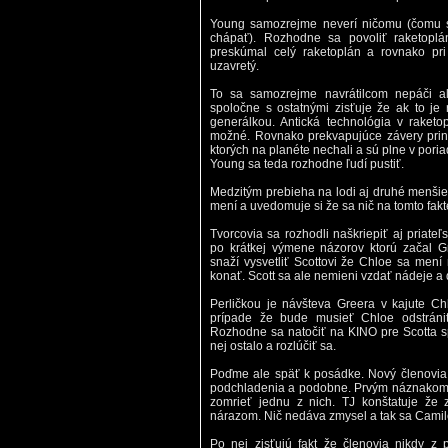
Young samozrejme neverí ničomu (čomu s
chápať). Rozhodne sa povoliť raketopl
preskúmal celý raketoplán a rovnako pri
uzavretý.
To sa samozrejme navrátilcom nepáči ale
spoločne s ostatnými zisťuje že ak to je 
generálkou. Antická technológia v raket
možné. Rovnako prekvapujúce závery priná
ktorých na planéte nechali a sú plne v poria
Young sa teda rozhodne ľudí pustiť.
Medzitým prebieha na lodi aj druhé menšie 
mení a uvedomuje si že sa nič na tomto fak
Tvorcovia sa rozhodli naškriepiť aj priateľ
po krátkej výmene názorov ktorú začal G
snaží vysvetliť Scottovi že Chloe sa mení
konať. Scott sa ale nemieni vzdať nádeje a d
Perličkou je návšteva Greera v kajute Ch
prípade že bude musieť Chloe odstrániť
Rozhodne sa natočiť na KINO pre Scotta s
nej ostalo a rozlúčiť sa.
Poďme ale späť k posádke. Nový členovia
podchladenia a podobne. Prvým náznakom je 
zomrieť jednu z nich. TJ konštatuje že 
nárazom. Nič nedáva zmysel a tak sa Camil
Po nej zisťujú fakt že členovia nikdy z 