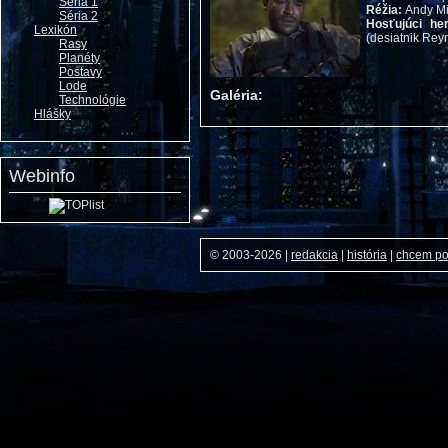
Séria 1
Réžia:
Andy Mi
Séria 2
Hosťujúci her
Lexikón
(desiatnik Rey
Rasy
Planéty
Postavy
Lode
Galéria:
Technológie
Hlášky
Webinfo
© 2003-2026
|
redakcia
|
história
|
chcem p