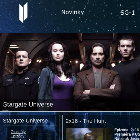
Stargate Universe
Stargate Universe
2x16 - The Hunt
Epizóda:
2x16
O seriály
Premiéra v U
Epizódy
Napísal:
Josep