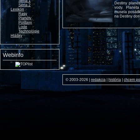
Séria 1
Destiny planét
Séria 2
vody. Planét
Lexikón
musela posádka
Rasy
na Destiny dost
Planéty
Postavy
Lode
Technológie
Hlášky
Webinfo
© 2003-2026
|
redakcia
|
história
|
chcem p