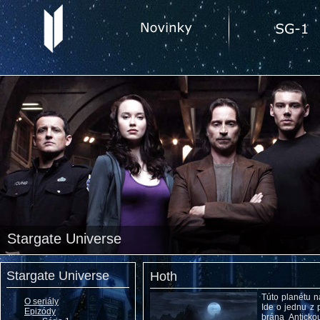
Stargate Universe
Stargate Universe
Hoth
Túto planétu n
O seriály
Ide o jednu z 
Epizódy
brána Antick