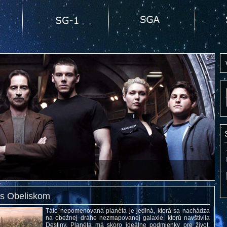
 s Obeliskom
Táto nepomenovaná planéta je jediná, ktorá sa nachádza
na obežnej dráhe nezmapovanej galaxie, ktorú navštívila
Destiny. Planéta má skoro ideálne podmienky pre život,