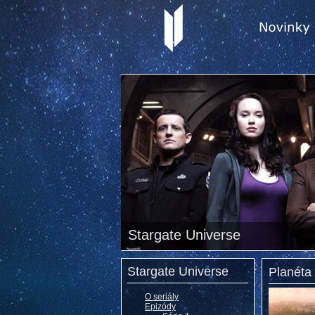
Stargate Universe
Stargate Universe
Planéta
O seriály
Epizódy