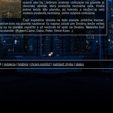
vyzerá ako raj. Jediným znakom civilizácie na planéte je
obrovský obelisk, ktorý postavila neznáma rasa. Podľa
jednej teórie túto planétu, jej hviezdu a možno aj celú
sústavu postavila neznáma, veľmi vyspelá civilizácia.
Časť expedície strávila na tejto planéte približne mesiac.
eľom bolo na planéte nazbierať čo najviac zásob pre Destiny, lenže veľkej
ky sa na planéte zapáčilo a už nechceli ísť späť na Destiny. Niekoľko ľudí
na planéte (Robert Caine, Dana, Peter, Vince Kvan...).
26
|
redakcia
|
história
|
chcem pomôcť
|
nahlásiť chybu
|
status