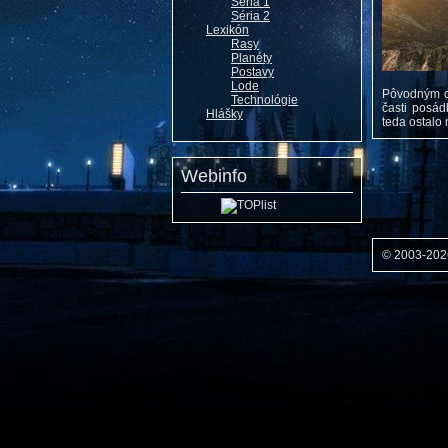
Séria 1
Séria 2
Lexikón
Rasy
Planéty
Postavy
Lode
Pôvodným ci
Technológie
časti posád
Hlášky
teda ostalo 
Webinfo
© 2003-20