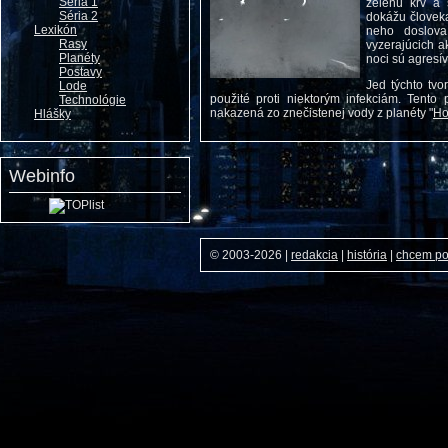
Séria 1
zelenú krv a 
Séria 2
dokážu človeka
Lexikón
neho doslova
Rasy
vyzerajúcich a
Planéty
noci sú agresív
Postavy
Jed týchto tvo
Lode
použité proti niektorým infekciám. Tento 
Technológie
nakazená zo znečistenej vody z planéty "
Ho
Hlášky
Webinfo
© 2003-2026
|
redakcia
|
história
|
chcem p