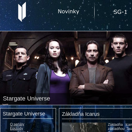
Stargate Universe
Stargate Universe
Základňa Icarus
O seriály
Základňa Ica
Epizódy
základňou Tau