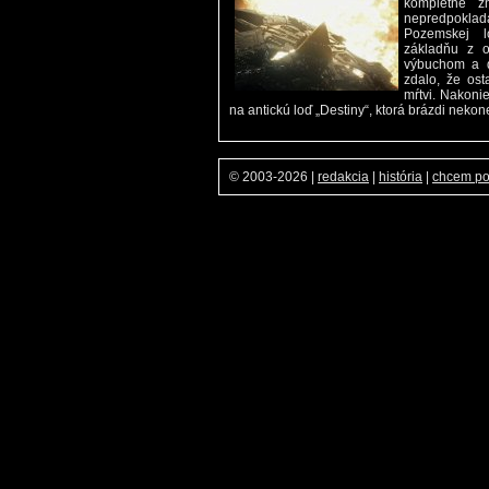
kompletné zn
nepredpokla
Pozemskej l
základňu z o
výbuchom a d
zdalo, že ost
mŕtvi. Nakonie
na antickú loď „Destiny“, ktorá brázdi nekon
© 2003-2026
|
redakcia
|
história
|
chcem p