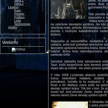
Séria 1
Zeme, na pla
Séria 2
dráhe. Bola 
Lexikón
guľometmi RG/
Rasy
Planéty
Táto planéta b
Postavy
naquadria a te
Lode
Vďaka tomu zís
Technológie
na vytočenie deviateho symbolu. Na túto
Hlášky
vesmírnej lode, pretože prichádzajúca červ
planéty s možnými katastrofickými násl
dolárov.
Naquadria je neuveriteľne nestabilná 
Webinfo
radiácie, preto boli potrebné výnimočné oc
špeciálne upravená hviezdna brána, ktorá n
vytáčať. Brána bola nakonfigurovaná, ab
namiesto DHD.
Samotná základňa bola vybudovaná vnút
Tauri. Kvôli bezpečnosti bola tienená pro
vojaci ako aj civilisti - nie všetci priamo spä
V roku 2009 Luciánska aliancia zaútoči
Icarus niekoľkými Hatakmi, klzákmi
jednotkami. Vyústilo to ku evakuácií. V z
Rush a Eli Wallace zrazu prišli na spôso
deviaty symbol brány. Trik bol v tom, že 
musel byť „bod pôvodu“ Zeme, zrejme kvô
nikomu okrem Zeme deviaty symbol vytočiť 
V dôsledku če
z jadra planét