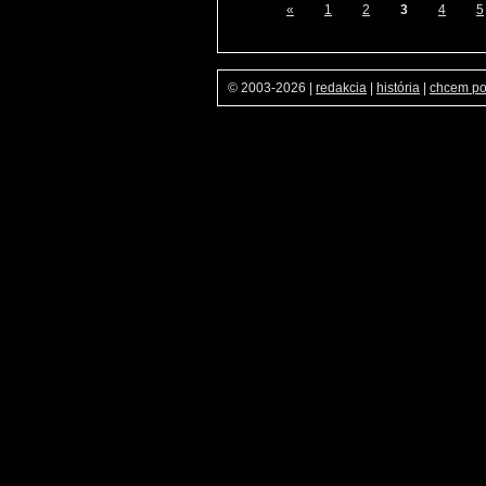
«
1
2
3
4
5
© 2003-2026
|
redakcia
|
história
|
chcem p