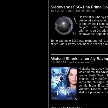
Sledovanosť SG-1 na Prime Co
19.6.2012
/
Jonas
/
Komentáre (0)
Od začiatku júna vysie
pekne od začiatku, od 
aj sledovanosť seriálu
záujem. Pilot seriá
priemerne sg-1 sledov
sledovanosť nepadla p
Tento záujem o SG-1 nás rozhodne teší a 
stĺpec, kde si každý deň môžete pozrieť ak
Michael Shanks v seriály Savi
8.6.2012
/
Jonas
/
Komentáre (0)
Niekoľko mesiacov fa
vidieť herca
Michael
dráme. Seriál Saving
Shanks hrá v seriály 
vedúceho chirurgie. O
seriály hrajú Erica 
Vampire Diaries). N
štvrtok a prvá séria b