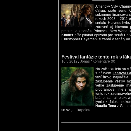
Americký Syfy Channel
ďalšiu, piatu sériu
súkromne financované
rokoch 2008 – 2011 odv
seriálu. Hlavnou hvie
zároveň aj hlavnou 
presunula k seriálu Primeval: New World, kt
Kindler
píše pilotnú epizódu pre seriál Univ
Christopher Heyerdahl si zahrá v seriály o
Festival fantázie tento rok s l
16.5.2012
/
Jonas
/
Komentáre (0)
Na začiatku leta sa v 
s názvom
Festival F
fanúšikov, najväčšie
zastúpenie všetky mo
veľké zastúpenie m
programovej línie s 
tento rok zaujímavého
bráne zahral plukov
týmto z ďaleka nekon
Natalia Tena
z Game o
so svojou kapelou.