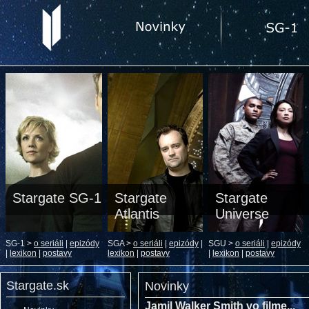
Stargate SG-1
Stargate
Stargate
Atlantis
Universe
SG-1 >
o seriáli
|
epizódy
SGA >
o seriáli
|
epizódy
|
SGU >
o seriáli
|
epizódy
|
lexikon
|
postavy
lexikon
|
postavy
|
lexikon
|
postavy
Stargate.sk
Novinky
Jamil Walker Smith vo filme...