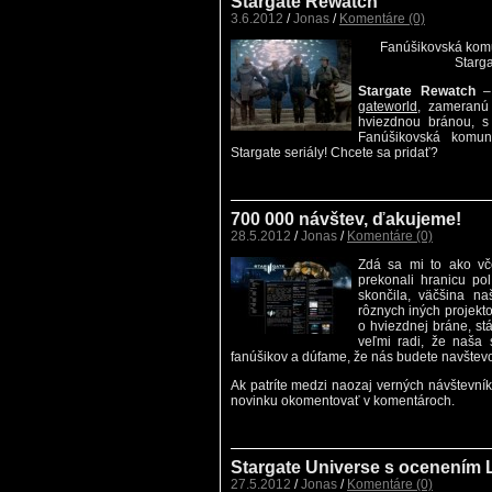
Stargate Rewatch
3.6.2012
/
Jonas
/
Komentáre (0)
Fanúšikovská komu
Starga
Stargate Rewatch
– 
gateworld
, zameranú
hviezdnou bránou, s
Fanúšikovská komun
Stargate seriály! Chcete sa pridať?
700 000 návštev, ďakujeme!
28.5.2012
/
Jonas
/
Komentáre (0)
Zdá sa mi to ako vč
prekonali hranicu pol
skončila, väčšina n
rôznych iných projekto
o hviezdnej bráne, st
veľmi radi, že naša 
fanúšikov a dúfame, že nás budete navštevo
Ak patríte medzi naozaj verných návštevníko
novinku okomentovať v komentároch.
Stargate Universe s ocenením 
27.5.2012
/
Jonas
/
Komentáre (0)