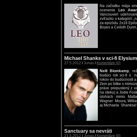
Na začiatku mája sm
ocenenie
Leo Awar
Vancouveri udeľovan
zvíťazilo v kategórií 
za epizódu 2x18 Epilo
Boyes a Ceilidh Dunn,
Michael Shanks v sci-fi Elysium,
27.5.2012
/
Jonas
/
Komentáre (0)
Neill Blomkamp
, re
budúci rok sci-fi s
rokov do budúcnosti a
Zem po bitke s mimoz
práve prepustený z v
na úteku) a Jodie Fos
úlohách mimo Matta
Wagner Moura, William
aj Michaela Shanksa!
Sanctuary sa nevráti
21.5.2012
/
Jonas
/
Komentáre (0)