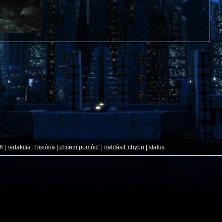
26
|
redakcia
|
história
|
chcem pomôcť
|
nahlásiť chybu
|
status