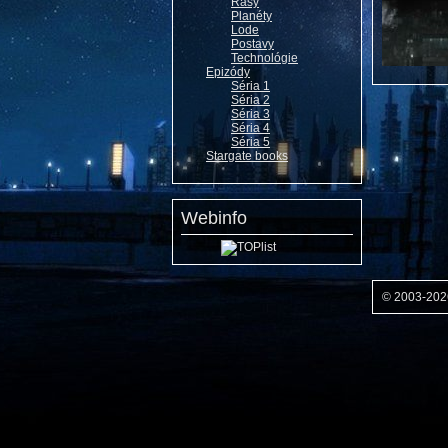
Rasy
Planéty
Lode
Postavy
Technológie
Epizódy
Séria 1
Séria 2
Séria 3
Séria 4
Séria 5
Stargate books
Webinfo
© 2003-20