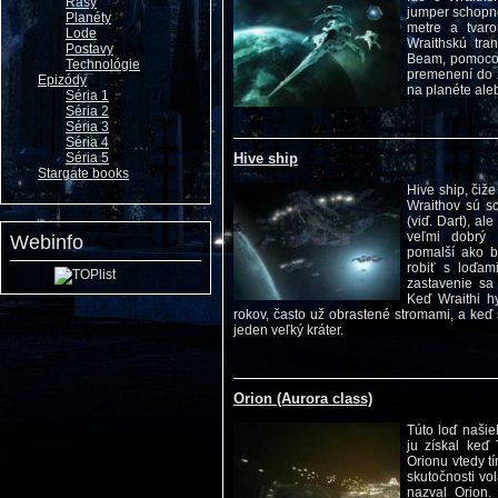
Rasy
jumper schopné
Planéty
metre a tvaro
Lode
Wraithskú tran
Postavy
Beam, pomocou 
Technológie
premenení do z
Epizódy
na planéte aleb
Séria 1
Séria 2
Séria 3
Séria 4
Séria 5
Hive ship
Stargate books
Hive ship, čiže
Wraithov sú sc
(viď. Dart), a
veľmi dobrý 
Webinfo
pomalší ako b
robiť s loďam
zastavenie sa
Keď Wraithi h
rokov, často už obrastené stromami, a keď 
jeden veľký kráter.
Orion (Aurora class)
Túto loď našie
ju získal keď 
Orionu vtedy tí
skutočnosti vo
nazval Orion. 