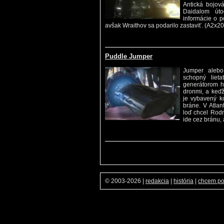
Antická bojová
Daidalom úto
informácie o p
avšak Wraithov sa podarilo zastaviť. (A2x20 
Puddle Jumper
Jumper alebo
schopný liet
generátorom h
dronmi, a keďž
je vybavený k
bráne. V Atlan
loď chcel Rodn
ide cez bránu,
© 2003-2026
|
redakcia
|
história
|
chcem p