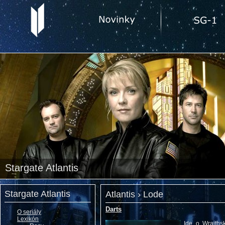
Stargate Atlantis
Stargate Atlantis
Atlantis › Lode
Darts
O seriály
Lexikón
Ide o Wraiths