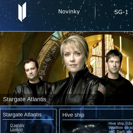
Stargate Atlantis
Stargate Atlantis
Hive ship
Hive ship, čiže
O seriály
Wraithov sú sc
Lexikón
(viď. Dart), a