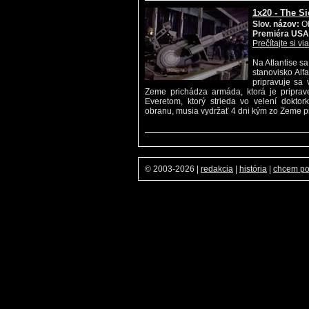
1x20 - The Si
Slov. názov:
Ob
Premiéra USA
Prečítajte si vi
Na Atlantise s
stanovisko Alf
pripravuje sa 
Zeme prichádza armáda, ktorá je priprave
Everetom, ktorý strieda vo velení doktor
obranu, musia vydržať 4 dni kým zo Zeme p
© 2003-2026
|
redakcia
|
história
|
chcem p