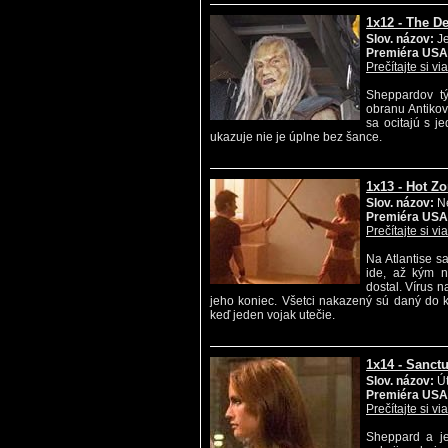
1x12 - The De
Slov. názov:
Je
Premiéra USA
Prečítajte si vi
Sheppardov tý
obranu Antikov
sa ocitajú s j
ukazuje nie je úplne bez šance.
1x13 - Hot Z
Slov. názov:
Ne
Premiéra USA
Prečítajte si vi
Na Atlantise sa
ide, až kým n
dostal. Vírus n
jeho koniec. Všetci nakazený sú daný do k
keď jeden vojak utečie.
1x14 - Sanct
Slov. názov:
Út
Premiéra USA
Prečítajte si vi
Sheppard a je