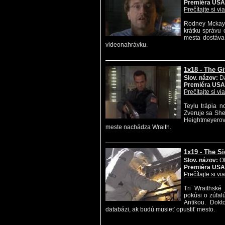
Premiéra USA
Prečítajte si vi
Rodney Mckay z
krátku správu 
mesta dostáva
videonahrávku.
1x18 - The Gi
Slov. názov:
D
Premiéra USA
Prečítajte si vi
Teylu trápia n
Zveruje sa She
Heightmeyerove
meste nachádza Wraith.
1x19 - The Si
Slov. názov:
Ob
Premiéra USA
Prečítajte si vi
Tri Wraithské 
pokúsi o zúfalú
Antikou. Dokt
databázi, ak budú musieť opustiť mesto.