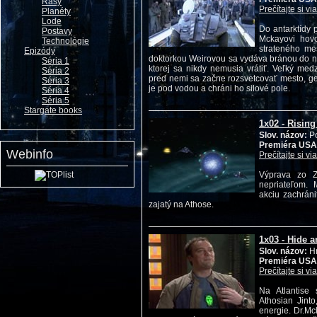
Rasy
Prečítajte si vi
Planéty
Lode
Do antarktídy 
Postavy
Mckayovi hovo
Technológie
strateného mes
Epizódy
doktorkou Weirovou sa vydáva bránou do n
Séria 1
ktorej sa nikdy nemusia vrátiť. Veľký med
Séria 2
pred nemi sa začne rozsvetcovať mesto, gen
Séria 3
je pod vodou a chráni ho silové pole.
Séria 4
Séria 5
Stargate books
1x02 - Rising
Slov. názov:
Po
Premiéra USA
Webinfo
Prečítajte si vi
Výprava zo 
nepriateľom.
akciu zachrán
zajatý na Athose.
1x03 - Hide 
Slov. názov:
Hr
Premiéra USA
Prečítajte si vi
Na Atlantise
Athosian Jint
energie. Dr.Mc