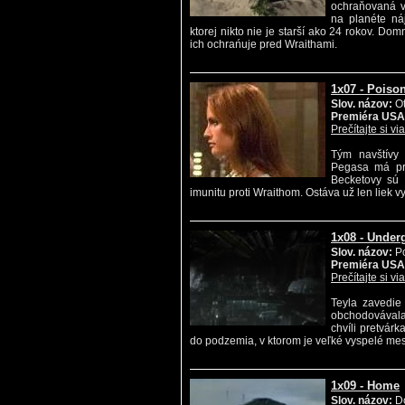
ochraňovaná v
na planéte ná
ktorej nikto nie je starší ako 24 rokov. Dom
ich ochrańuje pred Wraithami.
1x07 - Poison
Slov. názov:
Ot
Premiéra USA
Prečítajte si vi
Tým navštívy 
Pegasa má pr
Becketovy sú 
imunitu proti Wraithom. Ostáva už len liek v
1x08 - Under
Slov. názov:
P
Premiéra USA
Prečítajte si vi
Teyla zavedie
obchodovávala
chvíli pretvár
do podzemia, v ktorom je veľké vyspelé mes
1x09 - Home
Slov. názov:
D