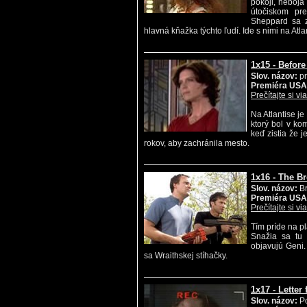
pokoji, neboja
útočiskom pre
Sheppard sa z
hlavná kňažka týchto ľudí. Ide s nimi na Atl
1x15 - Before
Slov. názov:
pr
Premiéra USA
Prečítajte si vi
Na Atlantise je
ktorý bol v k
keď zistia že 
rokov, aby zachránila mesto.
1x16 - The B
Slov. názov:
Br
Premiéra USA
Prečítajte si vi
Tím príde na p
Snažia sa tu 
objavujú Geni.
sa Wraithskej stíhačky.
1x17 - Lette
Slov. názov:
Po