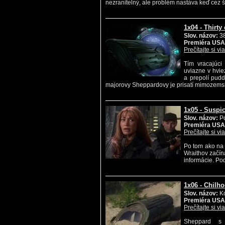
nezranitelný, ale problém nastáva keď cez št
1x04 - Thirty
Slov. názov:
38
Premiéra USA
Prečítajte si vi
Tím vracajúci
uviazne v hvie
a prepolí pud
majorovy Sheppardovy je prisatí mimozemsk
1x05 - Suspi
Slov. názov:
Po
Premiéra USA
Prečítajte si vi
Po tom ako na
Wraithov začín
informácie. Po
1x06 - Chilh
Slov. názov:
Ko
Premiéra USA
Prečítajte si vi
Sheppard s 