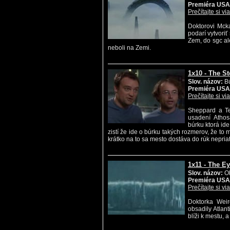
Premiéra USA
Prečítajte si vi
Doktorovi Mck
podarí vytvoriť
Zem, do sgc al
neboli na Zemi.
1x10 - The S
Slov. názov:
Bú
Premiéra USA
Prečítajte si vi
Sheppard a Te
usadení Athos
búrku ktorá id
zistí že ide o búrku takých rozmerov, že to 
krátko na to sa mesto dostáva do rúk nepria
1x11 - The E
Slov. názov:
Ok
Premiéra USA
Prečítajte si vi
Doktorka Weir
obsadily Atlant
blíži k mestu,