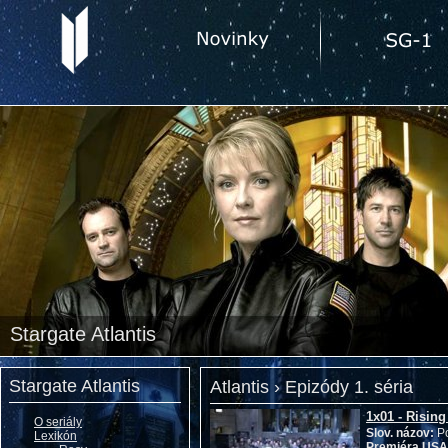
Stargate Atlantis
Stargate Atlantis
Atlantis › Epizódy 1. séria
1x01 - Rising
O seriály
Slov. názov:
Po
Lexikón
Premiéra USA