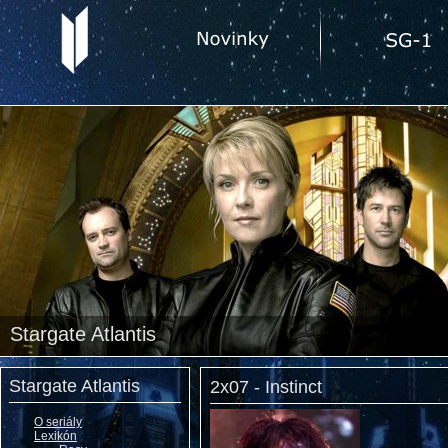
Stargate Atlantis
Stargate Atlantis
2x07 - Instinct
O seriály
Lexikón