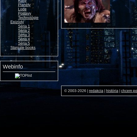
Rasy
Planéty
Lode
Postavy
Technológie
Epizódy
Séria 1
Séria 2
Séria 3
Séria 4
Séria 5
Stargate books
Webinfo
© 2003-2026
|
redakcia
|
história
|
chcem p