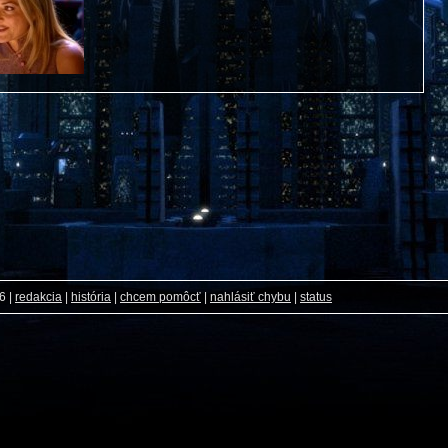
26
|
redakcia
|
história
|
chcem pomôcť
|
nahlásiť chybu
|
status