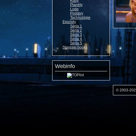
Rasy
Planéty
Lode
Postavy
Technológie
Epizódy
Séria 1
Séria 2
Séria 3
Séria 4
Séria 5
Stargate books
Webinfo
© 2003-20