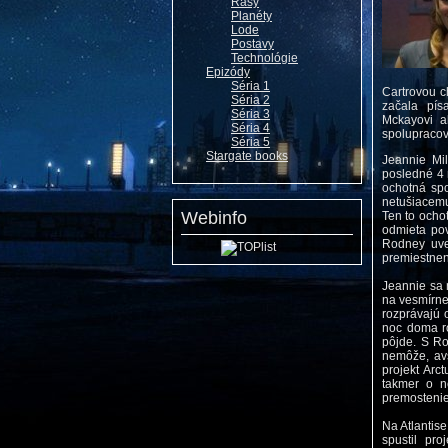
Rasy
Planéty
Lode
Postavy
Technológie
Epizódy
Séria 1
Cartrovou c
Séria 2
začala pís
Séria 3
Mckayovi a
Séria 4
spolupraco
Séria 5
Stargate books
Jeannie Mil
posledné 4 
ochotná spo
netušiacemu
Webinfo
Ten to ocho
odmieta pov
Rodney uve
premiestnen
Jeannie sa 
na vesmírne
rozprávajú 
noc doma ro
pôjde. S Ro
nemôže, avš
projekt Arc
takmer o n
premostenie
Na Atlantis
spustil pr