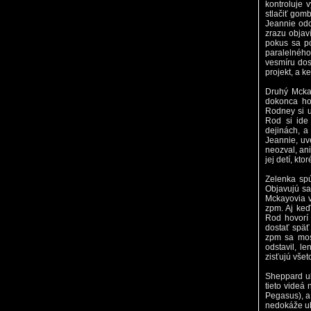
kontroluje 
stlačiť gom
Jeannie odc
zrazu objav
pokus sa po
paralelného
vesmíru dost
projekt, a k
Druhý Mcka
dokonca hov
Rodney si u
Rod si ide
dejinách, 
Jeannie, uv
neozval, an
jej detí, kt
Zelenka spú
Objavujú sa 
Mckayovia v
zpm. Aj keď
Rod hovorí
dostať späť
zpm sa mos
odstavil, l
zisťujú všet
Sheppard uk
tieto videá
Pegasus), a 
nedokáže ubr