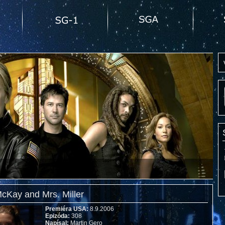
McKay and Mrs. Miller
Premiéra USA:
8.9.2006
Epizóda:
308
Napísal:
Martin Gero