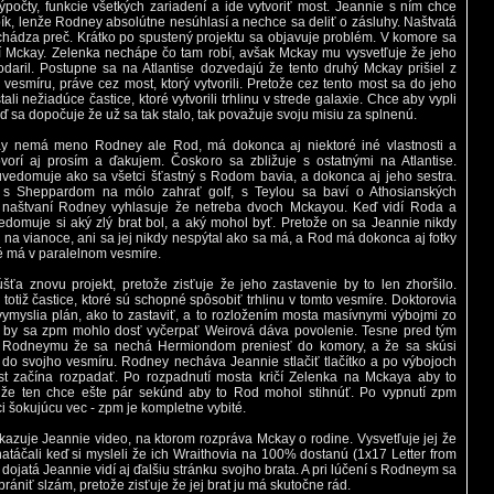
výpočty, funkcie všetkých zariadení a ide vytvoriť most. Jeannie s ním chce
bík, lenže Rodney absolútne nesúhlasí a nechce sa deliť o zásluhy. Naštvatá
hádza preč. Krátko po spustený projektu sa objavuje problém. V komore sa
í Mckay. Zelenka nechápe čo tam robí, avšak Mckay mu vysvetľuje že jeho
daril. Postupne sa na Atlantise dozvedajú že tento druhý Mckay prišiel z
 vesmíru, práve cez most, ktorý vytvorili. Pretože cez tento most sa do jeho
ali nežiadúce častice, ktoré vytvorili trhlinu v strede galaxie. Chce aby vypli
eď sa dopočuje že už sa tak stalo, tak považuje svoju misiu za splnenú.
y nemá meno Rodney ale Rod, má dokonca aj niektoré iné vlastnosti a
orí aj prosím a ďakujem. Čoskoro sa zbližuje s ostatnými na Atlantise.
vedomuje ako sa všetci šťastný s Rodom bavia, a dokonca aj jeho sestra.
 s Sheppardom na mólo zahrať golf, s Teylou sa baví o Athosianských
a naštvaní Rodney vyhlasuje že netreba dvoch Mckayou. Keď vidí Roda a
edomuje si aký zlý brat bol, a aký mohol byť. Pretože on sa Jeannie nikdy
i na vianoce, ani sa jej nikdy nespýtal ako sa má, a Rod má dokonca aj fotky
oré má v paralelnom vesmíre.
šťa znovu projekt, pretože zisťuje že jeho zastavenie by to len zhoršilo.
totiž častice, ktoré sú schopné spôsobiť trhlinu v tomto vesmíre. Doktorovia
ymyslia plán, ako to zastaviť, a to rozložením mosta masívnymi výbojmi zo
 by sa zpm mohlo dosť vyčerpať Weirová dáva povolenie. Tesne pred tým
 Rodneymu že sa nechá Hermiondom preniesť do komory, a že sa skúsi
 do svojho vesmíru. Rodney necháva Jeannie stlačiť tlačítko a po výbojoch
t začína rozpadať. Po rozpadnutí mosta kričí Zelenka na Mckaya aby to
enže ten chce ešte pár sekúnd aby to Rod mohol stihnúť. Po vypnutí zpm
ci šokujúcu vec - zpm je kompletne vybité.
azuje Jeannie video, na ktorom rozpráva Mckay o rodine. Vysvetľuje jej že
 natáčali keď si mysleli že ich Wraithovia na 100% dostanú (1x17 Letter from
dojatá Jeannie vidí aj ďalšiu stránku svojho brata. A pri lúčení s Rodneym sa
ániť slzám, pretože zisťuje že jej brat ju má skutočne rád.