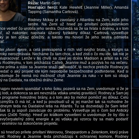
Réžia:
Martin Gero
Hosťujúci herci:
Kate Hewlett (Jeannie Miller), Amanda
Tapping (Samantha Cartrová).
Rodney Mckay je zavolaný z Atlantisu na Zem, kvôli jeho
sestre. Na Zemi už hneď po privítaní podplukovníkom
hce vedieť čo urobila jeho sestra. Dozvedá sa že sa hrala s dcérou, a v tom
ať, až nakoniec napísala úžasný fyzikálny dôkaz. Cartrová vysvetľuje
ký je ten dôkaz dôležitý, a takisto mu hovorí že jeho sestra odmietla
vať.
ler otvorí dvere, a celá prekvapená v nich vidí svojho brata, s ktorým sa
roky nerozprávala. Necháme čo tam chce, a keď zistí o čo mu ide, tak nie je
lupracovať. Lenže v tej chvíli sa zjaví jej dcéra Madison a pritúli sa k nič
 Rodneymu, v tom prichádza Calleb, Jeannie muž a pozýva ho na večeru.
tne príma a stále sa Jeannie snaží presvedčiť, tá nechce pretože Rodney jej
edať o aký projekt ide kým nepodpíše bezpečnostné podtvrdenie. Keď si
domuje že nemá inú možnosť chytí Jeannie za ruku - v tom sú obaja
ý na Daidala, na obežnú dráhu Zeme.
najprv neviem spamätať s toho šoku, pozerá sa na Zem, uvedomuje si že je
j lodi, a dokonca sa ani nevznáša vďaka umelej gravitácií. Rodney a Sam jej
o programe hviezdnej brány, a o tom ako by mohol pomôcť jej dôkaz. Celú
zmýšľa či má ísť, a keď ju povzbudí už aj jej manžel tak sa rozhodne že
dneym teda na Daidalovi letia na Atlantis. Tu sa dozvedajú že Sam letieť
ak tá ju aspoň zasväcuje do problému. Vysvetľuje jej o čom bol Antický
turus (2x06 Trinity). Hneď po krátkom vysvetlení si uvedomuje že by išlo o
evyčerpateľný zdroj energie a jej vďaka jej vzorcu by sa malo podariť
 vesmírov na dokončenie projektu.
e sú hneď po prílete privítaní Weirovou, Sheppardom a Zelenkom, ktorý práve
ojekt. Rodney a Jeannie teda prichádzajú k ochrannej komore, Rodney