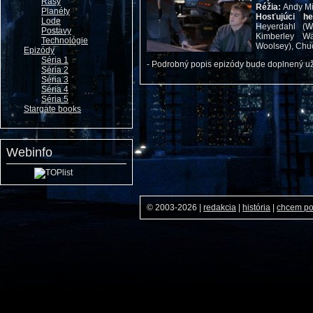
Rasy
Réžia:
Andy Mi
Planéty
Hosťujúci h
Lode
Heyerdahl (Wr
Postavy
Kimberley Wa
Technológie
Woolsey), Chuc
Epizódy
Séria 1
- Podrobný popis epizódy bude doplnený už
Séria 2
Séria 3
Séria 4
Séria 5
Stargate books
Webinfo
© 2003-2026
|
redakcia
|
história
|
chcem p