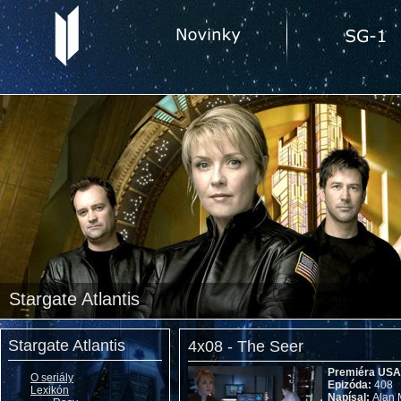
Stargate Atlantis
Stargate Atlantis
4x08 - The Seer
Premiéra US
O seriály
Epizóda:
408
Lexikón
Napísal:
Alan 