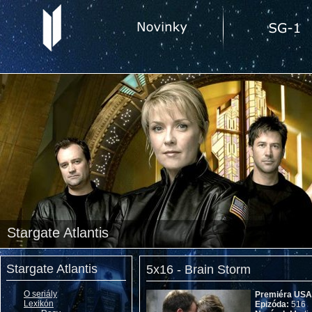
Stargate Atlantis
Stargate Atlantis
5x16 - Brain Storm
O seriály
Premiéra USA
Lexikón
Epizóda:
516