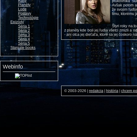
Rasy
plukovníka Sum
Planéty
Avšak potom ak
Lode
že svojim ľuď
Postavy
tímu, ktorému 
Technológie
Epizódy
Štyri roky na t
Séria 1
z planéty kde boli jej ľudia všetci zmizli a 
Séria 2
- ani otca jej dieťaťa, ktoré sa jej čoskoro na
Séria 3
Séria 4
Séria 5
Stargate books
Webinfo
© 2003-2026
|
redakcia
|
história
|
chcem p