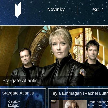
Stargate Atlantis
Stargate Atlantis
Teyla Emmagan (Rachel Luttre
O seriály
Teyla
pochádza 
Lexikón
tímom zo Ze