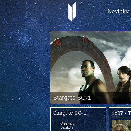
Stargate SG-1
Stargate SG-1
1x07 - 
O seriály
Lexikón