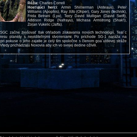
Réžia:
Charles Correll
Hosťujúci herci
: Armin Shimerman (Anteaus), Peter
Williams (Apophis), Ray Xifo (Ohper), Gary Jones (technik),
Frida Betrani (Lya), Terry David Mulligan (David Swift),
Addison Ridge (Nafrayu), Michasa Armstrong (Shak'l),
Zoran Vukelic (Jaffa).
SGC začne zvyšovať tlak ohľadom získavania nových technológií, Teal´c
dresu planéty s neviditeľnými stvoreniami. Po príchode SG-1 naráža na
pri pokuse o jeho zajatie je celý tím spoločne s členom goa´uldovej stráže
Vtedy prichádzajú Noxovia aby ich vo svojej dedine oživili.