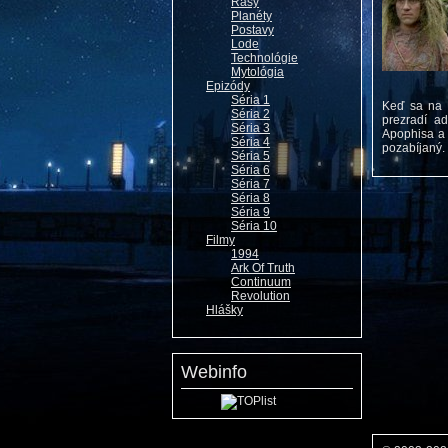
Rasy
Planéty
Postavy
Lode
Technológie
Mytológia
Epizódy
Séria 1
Keď sa na 
Séria 2
prezradí a
Séria 3
Apophisa a 
Séria 4
pozabíjaný. 
Séria 5
Séria 6
Séria 7
Séria 8
Séria 9
Séria 10
Filmy
1994
Ark Of Truth
Continuum
Revolution
Hlášky
Webinfo