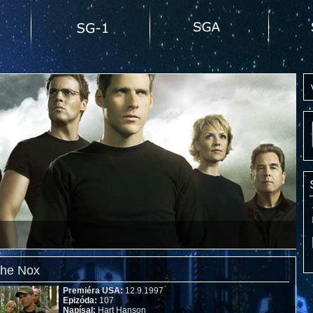
The Nox
Premiéra USA:
12.9.1997
Epizóda:
107
Napísal:
Hart Hanson