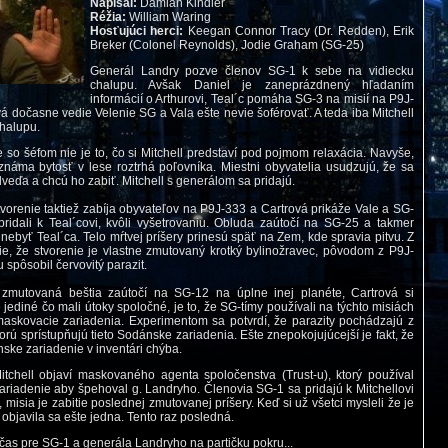
Napísal:
Damian Kindler
Réžia:
William Waring
Hosťujúci herci:
Keegan Connor Tracy (Dr. Redden), Erik
Breker (Colonel Reynolds), Jodie Graham (SG-25)
Generál Landry pozve členov SG-1 k sebe na vidiecku
chalupu. Avšak Daniel je zaneprázdnený hľadaním
informácií o Arthurovi, Teal´c pomáha SG-3 na misií na P9J-
vá dočasne vedie Velenie SG a Vala ešte nevie šoférovať. A teda iba Mitchell
chalupu.
so šéfom nie je to, čo si Mitchell predstaví pod pojmom relaxácia. Navyše,
náma bytosť v lese roztrhá poľovníka. Miestni obyvatelia usudzujú, že sa
veďa a chcú ho zabiť. Mitchell s generálom sa pridajú.
orenie taktiež zabíja obyvateľov na P9J-333 a Cartrová prikáže Vale a SG-
ridali k Teal´covi, kvôli vyšetrovaniu. Obluda zaútočí na SG-25 a takmer
 nebyť Teal´ca. Telo mŕtvej príšery prinesú späť na Zem, kde spravia pitvu. Z
nie, že stvorenie je vlastne zmutovaný krotký bylinožravec, pôvodom z P9J-
 spôsobil červovitý parazit.
 zmutovaná beštia zaútočí na SG-12 na úplne inej planéte, Cartrová si
jediné čo mali útoky spoločné, je to, že SG-tímy používali na týchto misiách
skovacie zariadenia. Experimentom sa potvrdí, že parazity pochádzajú z
orú sprístupňujú tieto Sodánske zariadenia. Ešte znepokojujúcejší je fakt, že
ske zariadenie v inventári chýba.
tchell objaví maskovaného agenta spoločenstva (Trust-u), ktorý používal
riadenie aby špehoval g. Landryho. Členovia SG-1 sa pridajú k Mitchellovi
misia je zabitie poslednej zmutovanej príšery. Keď si už všetci mysleli že je
objavila sa ešte jedna. Tento raz posledná.
čas pre SG-1 a generála Landryho na partičku pokru...