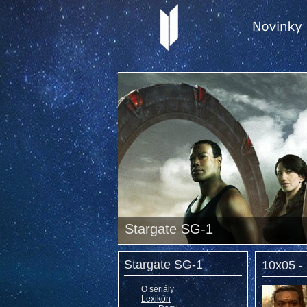
Stargate SG-1
Stargate SG-1
10x05 - 
O seriály
Lexikón