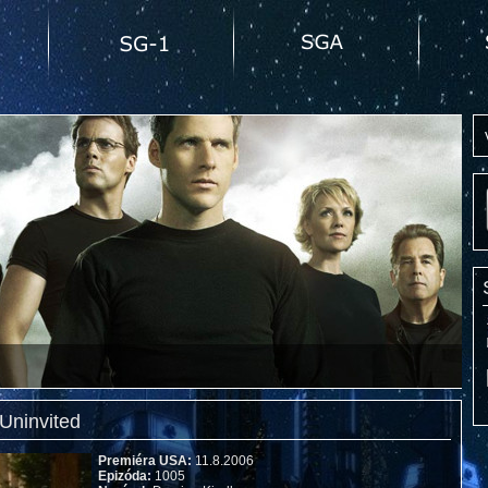
Uninvited
Premiéra USA:
11.8.2006
Epizóda:
1005