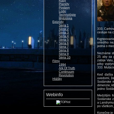
Rasy
Planéty
Postavy
Lode
Technológie
Mytológia
Epizódy
Séria 1
333, Cartro
Séria 2
cestuje na 
Séria 3
Séria 4
Kempovanie 
Séria 5
onedlho nez
Séria 6
jedná o med
Séria 7
Séria 8
Neznáme stv
Séria 9
25 aby sa p
Séria 10
zabije Valu,
Filmy
pitvy vyply
1994
333. Mutáciu
Ark Of Truth
Continuum
Keď ďalšia
Revolution
uvedomí, že 
Hlášky
Sodánske ma
dimenzie, kt
jedno Sodán
Webinfo
Medzitým Mi
Sodánske za
a Landrymu, 
po všetkom, 
Konečne je 