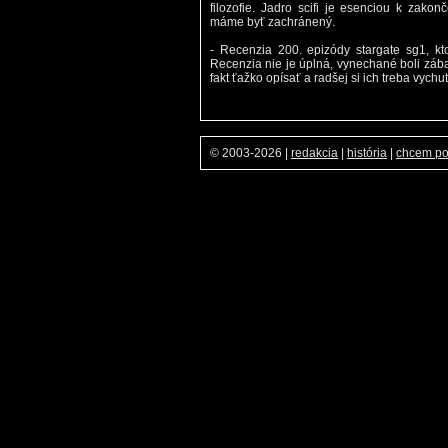
filozofie. Jadro scifi je esenciou k zako
máme byť zachránený.
- Recenzia 200. epizódy stargate sg1, ktoro
Recenzia nie je úplná, vynechané boli zába
fakt ťažko opísať a radšej si ich treba vychu
© 2003-2026
|
redakcia
|
história
|
chcem p