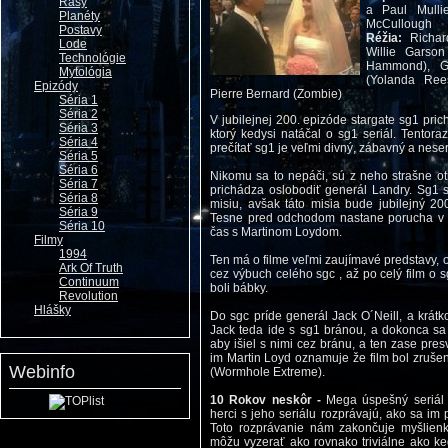
Rasy
a Paul Mulli
Planéty
McCullough
Postavy
Réžia:
Richard
Lode
Willie Garso
Technológie
Hammond), Ga
Mytológia
(Yolanda Ree
Epizódy
Pierre Bernard (Zombie)
Séria 1
Séria 2
V jubilejnej 200. epizóde stargate sg1 pr
Séria 3
ktorý kedysi natáčal o sg1 seriál. Tentora
Séria 4
prečítať sg1 je veľmi divný, zábavný a neser
Séria 5
Séria 6
Nikomu sa to nepáči, sú z neho strašne ot
Séria 7
prichádza oslobodiť generál Landry. Sg1 
Séria 8
misiu, avšak táto misia bude jubilejný 20
Séria 9
Tesne pred odchodom nastane porucha v br
Séria 10
čas s Martinom Loydom.
Filmy
1994
Ten má o filme veľmi zaujímavé predstavy, od
Ark Of Truth
cez výbuch celého sgc , až po celý film o s
Continuum
boli bábky.
Revolution
Hlášky
Do sgc príde generál Jack O´Neill, a krátk
Jack teda ide s sg1 bránou, a dokonca sa
aby išiel s nimi cez bránu, a ten zase pr
im Martin Loyd oznamuje že film bol zrušen
Webinfo
(Wormhole Extreme).
10 Rokov neskôr -
Mega úspešný seriál 
herci s jeho seriálu rozprávajú, ako sa im
Toto rozprávanie nám zakončuje myšlienk
môžu vyzerať ako rovnako triviálne ako ke