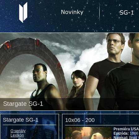
Stargate SG-1
Stargate SG-1
10x06 - 200
Premiéra USA
O seriály
Epizóda:
1006
Lexikón
Napísal:
Brad 