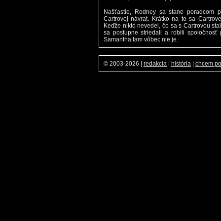
Našťastie, Rodney sa stane poradcom pr
Cartrovej návrat. Krátko na to sa Cartrove
Keďže nikto nevedel, čo sa s Cartrovou sta
sa postupne striedali a robili spoločnosť
Samantha tam vôbec nie je.
© 2003-2026
|
redakcia
|
história
|
chcem p