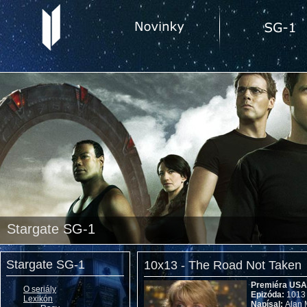
Stargate SG-1
Stargate SG-1
10x13 - The Road Not Taken
Premiéra USA
O seriály
Epizóda:
1013
Lexikón
Napísal:
Alan 