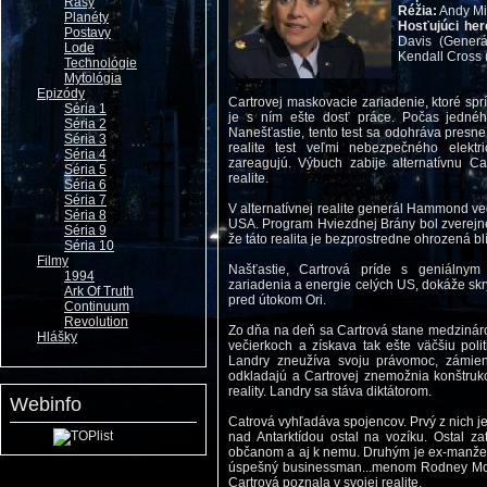
Rasy
Réžia:
Andy Mi
Planéty
Hosťujúci her
Postavy
Davis (Gener
Lode
Kendall Cross 
Technológie
Mytológia
Epizódy
Cartrovej maskovacie zariadenie, ktoré spr
Séria 1
je s ním ešte dosť práce. Počas jednéh
Séria 2
Nanešťastie, tento test sa odohráva presne 
Séria 3
realite test veľmi nebezpečného elektr
Séria 4
zareagujú. Výbuch zabije alternatívnu Car
Séria 5
realite.
Séria 6
Séria 7
V alternatívnej realite generál Hammond v
Séria 8
USA. Program Hviezdnej Brány bol zverejne
Séria 9
že táto realita je bezprostredne ohrozená bl
Séria 10
Filmy
Našťastie, Cartrová príde s geniálny
1994
zariadenia a energie celých US, dokáže skr
Ark Of Truth
pred útokom Ori.
Continuum
Revolution
Zo dňa na deň sa Cartrová stane medzinár
Hlášky
večierkoch a získava tak ešte väčšiu poli
Landry zneužíva svoju právomoc, zámien
odkladajú a Cartrovej znemožnia konštrukci
reality. Landry sa stáva diktátorom.
Webinfo
Catrová vyhľadáva spojencov. Prvý z nich j
nad Antarktídou ostal na vozíku. Ostal za
občanom a aj k nemu. Druhým je ex-manžel al
úspešný businessman...menom Rodney McKay
Cartrová poznala v svojej realite.