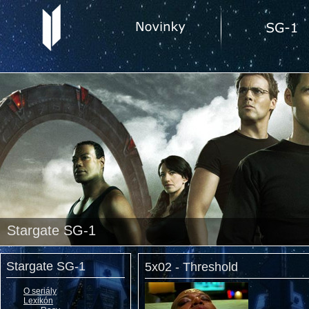
Stargate SG-1
Stargate SG-1
5x02 - Threshold
O seriály
Lexikón