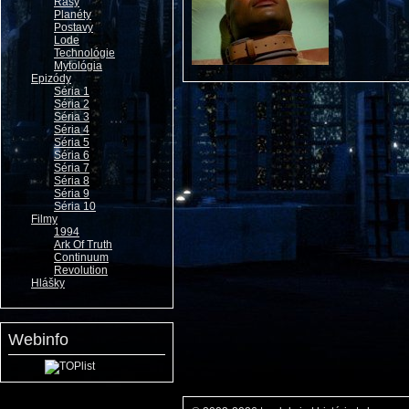
Rasy
Planéty
Postavy
Lode
Technológie
Mytológia
Epizódy
Séria 1
Séria 2
Séria 3
Séria 4
Séria 5
Séria 6
Séria 7
Séria 8
Séria 9
Séria 10
Filmy
1994
Ark Of Truth
Continuum
Revolution
Hlášky
Webinfo