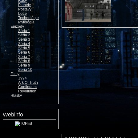
Rasy
Planéty
Postavy
Lode
Technológie
Mytológia
Epizódy
Séria 1
Séria 2
Séria 3
Séria 4
Séria 5
Séria 6
Séria 7
Séria 8
Séria 9
Séria 10
Filmy
1994
Ark Of Truth
Continuum
Revolution
Hlášky
Webinfo