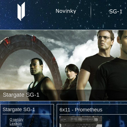
Stargate SG-1
Stargate SG-1
6x11 - Prometheus
O seriály
Lexikón