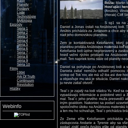
Rasy
Réžia:
Martin 
Planéty
Hosťujúci herc
Postavy
(Anúbis), Vinc
Lode
(Herak) Cliff S
Technológie
Mytológia
S sg1 sa na 
Epizódy
Daniel a Jonas ostali na Anúbisovej lodi. 
Séria 1
Anúbis prichádza za Jonasom a chce aby sa 
Séria 2
nad jeho domovskou planétou.
Séria 3
Séria 4
Zem je kontaktovaná Keloňanmi, ktorý 
Séria 5
planétou pristála Anúbisova materská loď ide
Séria 6
Keloňania boli úplne nepripravený a zasko
Séria 7
hneď veľmi rýchlo pristúpili na Anúbisove
Séria 8
mali. Ten napriek tomu stále od planéty ne
Séria 9
Séria 10
Daniel sa pohybuje po Anúbisovej lodi a sn
Filmy
Daniela zatiaľ nemôžu odhaliť pomocou l
1994
izotop od Tok´rov, ale má už iba asi dve ho
Ark Of Truth
a objasňuje mu aká je situácia. Daniel nak
Continuum
ju nevie zatiaľ otvoriť.
Revolution
Hlášky
Teal´c je zajatý na lodi vládcu Yu. Keď sa
vypadávajú informácie a podobné veci a ž
mal. Teal´c jeho prvého muža presvedčí ab
iným goaldom. Nakoniec sa podarí uzavrieť
Webinfo
spoločného útoku na Anúbisovu materskú l
a ten mu ho schvaľuje, Teal´c prichádza br
Zo Zeme ešte Keloňanom prichádza na
zástupcovia Andarie a Tyrenie aby sa vš
podarí zistiť prečo Anúbis ešte od planéty 