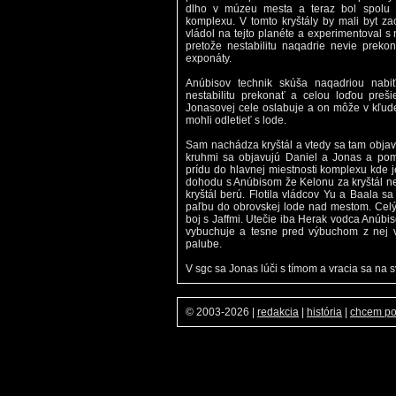
dlho v múzeu mesta a teraz bol spolu 
komplexu. V tomto kryštály by mali byt za
vládol na tejto planéte a experimentoval s 
pretože nestabilitu naqadrie nevie prek
exponáty.
Anúbisov technik skúša naqadriou nabi
nestabilitu prekonať a celou loďou preši
Jonasovej cele oslabuje a on môže v kľud
mohli odletieť s lode.
Sam nachádza kryštál a vtedy sa tam objavu
kruhmi sa objavujú Daniel a Jonas a pom
prídu do hlavnej miestnosti komplexu kde je
dohodu s Anúbisom že Kelonu za kryštál nec
kryštál berú. Flotila vládcov Yu a Baala s
paľbu do obrovskej lode nad mestom. Celý 
boj s Jaffmi. Utečie iba Herak vodca Anúbis
vybuchuje a tesne pred výbuchom z nej v
palube.
V sgc sa Jonas lúči s tímom a vracia sa na s
© 2003-2026
|
redakcia
|
história
|
chcem p