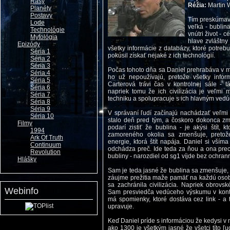
Rasy
Réžia:
Martin 
Planéty
Postavy
Tím preskúmav
Lode
veľká - bublin
Technológie
vnútri život - 
Mytológia
hlave zvláštny 
Epizódy
všetky informácie z databázy, ktoré potreb
Séria 1
pokúsil získať nejaké z ich technológií.
Séria 2
Séria 3
Počas tohoto dňa sa Daniel prehrabáva v m
Séria 4
ho už nepoužívajú, pretože všetky inform
Séria 5
Carterová trávi čas v kontrolnej sále - 
Séria 6
napriek tomu že ich civilizácia je veľmi 
Séria 7
techniku a spolupracuje s ich hlavným vedúc
Séria 8
Séria 9
V správaní ľudí začínajú nachádzať veľmi 
Séria 10
stalo deň pred tým, a čoskoro dokonca zmi
Filmy
podarí zistiť že bublina - je akýsi štít, 
1994
zamoreného okolia sa zmenšuje, pretož
Ark Of Truth
energie, ktorá štít napája. Daniel si vším
Continuum
odchádza preč. Ide teda za ňou a ona prec
Revolution
bubliny - narozdiel od sg1 víjde bez ochran
Hlášky
Sam je teda jasné že bublina sa zmenšuje, 
záujme prežitia maže pamäť na každú osobu
sa zachránila civilizácia. Napriek obrovs
Webinfo
Sam presviedča vedúceho výskumu v kontrol
má spomienky, ktoré dostáva cez link - a 
upravuje.
Keď Daniel príde s informáciou že kedysi v m
ako 1300 je všetkým jasné že všetci títo ľu