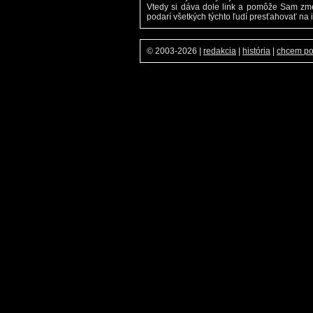
Vtedy si dáva dole link a pomôže Sam zm
podarí všetkých týchto ľudí presťahovať na 
© 2003-2026
|
redakcia
|
história
|
chcem p