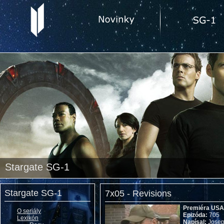
Stargate SG-1
Stargate SG-1
7x05 - Revisions
Premiéra US
O seriály
Epizóda:
705
Lexikón
Napísal:
Joseph