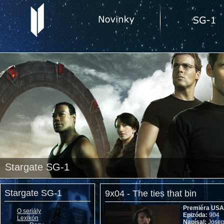
Stargate SG-1
Stargate SG-1
9x04 - The ties that bin
Premiéra USA
O seriály
Epizóda:
904
Lexikón
Napísal:
Josep