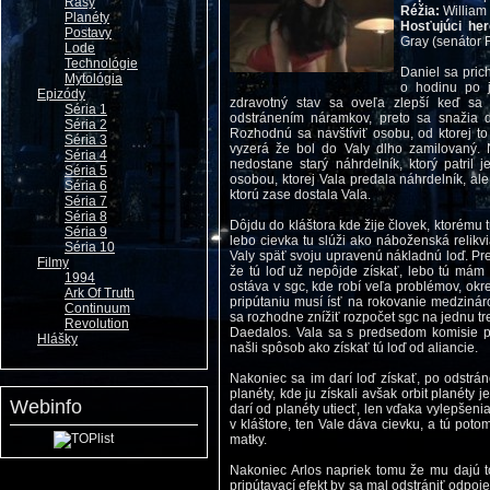
Rasy
Réžia:
William
Planéty
Hosťujúci he
Postavy
Gray (senátor F
Lode
Technológie
Daniel sa pric
Mytológia
o hodinu po j
Epizódy
zdravotný stav sa oveľa zlepší keď sa v
Séria 1
odstránením náramkov, preto sa snažia d
Séria 2
Rozhodnú sa navštíviť osobu, od ktorej to V
Séria 3
vyzerá že bol do Valy dlho zamilovaný. 
Séria 4
nedostane starý náhrdelník, ktorý patril 
Séria 5
osobou, ktorej Vala predala náhrdelník, ale
Séria 6
ktorú zase dostala Vala.
Séria 7
Séria 8
Dôjdu do kláštora kde žije človek, ktorému t
Séria 9
lebo cievka tu slúži ako náboženská relikv
Séria 10
Valy späť svoju upravenú nákladnú loď. Pret
Filmy
že tú loď už nepôjde získať, lebo tú mám
1994
ostáva v sgc, kde robí veľa problémov, ok
Ark Of Truth
pripútaniu musí ísť na rokovanie medzinár
Continuum
sa rozhodne znížiť rozpočet sgc na jednu tre
Revolution
Daedalos. Vala sa s predsedom komisie p
Hlášky
našli spôsob ako získať tú loď od aliancie.
Nakoniec sa im darí loď získať, po odstrá
planéty, kde ju získali avšak orbit planéty j
Webinfo
darí od planéty utiecť, len vďaka vylepšeni
v kláštore, ten Vale dáva cievku, a tú poto
matky.
Nakoniec Arlos napriek tomu že mu dajú t
pripútavací efekt by sa mal odstrániť odpoj