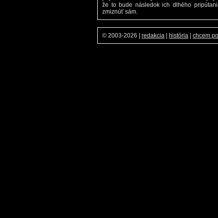
že to bude následok ich dlhého pripútan
zmiznúť sám.
© 2003-2026
|
redakcia
|
história
|
chcem p