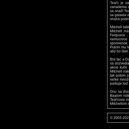
Teal'c je z
zariadenia 
sa snaží Te
sa galaxia o
snaha podma
Mitchell stá
Mitchell má
Fergusna -
nemocnice 
spomienok. 
Potom mu Mi
aby ho išiel
Bra´tac a Da
sa dozvedia
akcie kvôli
Mitchell nak
tak potom z
veľké množs
parkuje loď.
Dnu sa dost
Baalom núte
Teal'cova m
Mitchellom s
© 2003-20