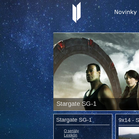
Stargate SG-1
Stargate SG-1
9x14 - 
O seriály
Lexikón