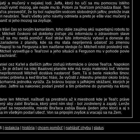
ajatý a mučený v nejakej lodi. Jaffa, ktorý ho učí sa mu pomocou istého
snaží vymiť mozog, ale nejde mu to. Potom za Teal'com prichádza Baal. Ten
al'ca presvedčiť, že by bol najlepším vodcom slobodných jaffov, pretože inak
ri neubráni. Teal'c všetky jeho návrhy odmieta a preto je ešte viac mučený a
niť si jeho mozog sa zvyšuje.
le trávi čas so svojím kamarátom, toho stále zaujíma akú supertajnú robotu to
. Mitchell čoskoro od doktorky zisťuje zlú informáciu o zdravotnom stave
 už sa mu nedá pomôcť. Keď strávi túto informáciu vybaví a donesie do
zariadenie z planéty, kde sa mu stala nepríjemná udalosť zo zmenou
Napojí to na Fergusna a ten nadšene sleduje čo Mitchell robil posledný rok.
tchell vysvetľuje o Teal'covi a jeho situácií a Ferguson mu v pohode povie
 zachrániť.
niel cez Ka'lel a ďalších jaffov zisťujú informácie o únose Teal'ca. Napokon
, že je držaní na istej Baalovej planéte kde má svoju materskú loď. Velenie
 neprítomnosti Mitchell dostáva nastarosť Sam. Tá si berie niekoľko tímov.
oniec pribieha a keď Bra'tac hlási, že vyčistil z Alkeshu priestor okolo brány,
ácrhanná jednotka vyráža. Za bránou bojoje s jaffskými strážami, ktorých je
tvo. Jaffmi sa nakoniec podarí prebiť a tím pribehne do pyramídy na ktorej
ane len Mitchell, naštvatí sa prestrieľa až k miestnosti kde je Teal'c práve
ný aby zabil Bra'taca, ktorý pred ním stojí - bol zostrelený a zajatý. Lenže
yseľ sa nepodvolila, miesto Bra'taca zabíja Baala (jeden jeho klon) a aj s
a im všetkým podarí utiecť. Von sa pripojím zvyšok a vracajú sa na Zem.
26
|
redakcia
|
história
|
chcem pomôcť
|
nahlásiť chybu
|
status