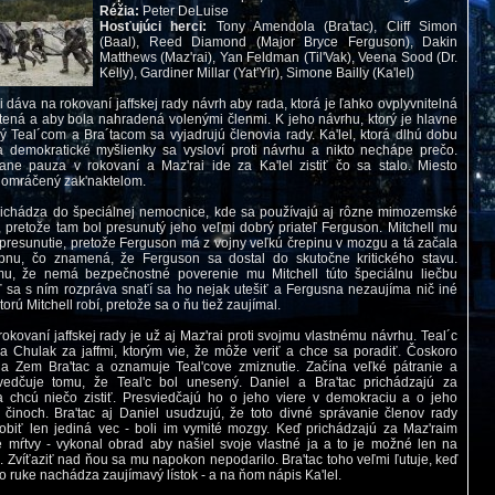
Réžia:
Peter DeLuise
Hosťujúci herci:
Tony Amendola (Bra'tac), Cliff Simon
(Baal), Reed Diamond (Major Bryce Ferguson), Dakin
Matthews (Maz'rai), Yan Feldman (Til'Vak), Veena Sood (Dr.
Kelly), Gardiner Millar (Yat'Yir), Simone Bailly (Ka'lel)
i dáva na rokovaní jaffskej rady návrh aby rada, ktorá je ľahko ovplyvnitelná
tená a aby bola nahradená volenými členmi. K jeho návrhu, ktorý je hlavne
 Teal´com a Bra´tacom sa vyjadrujú členovia rady. Ka'lel, ktorá dlhú dobu
 demokratické myšlienky sa vysloví proti návrhu a nikto nechápe prečo.
ne pauza v rokovaní a Maz'rai ide za Ka'lel zistiť čo sa stalo. Miesto
 omráčený zak'naktelom.
ichádza do špeciálnej nemocnice, kde sa používajú aj rôzne mimozemské
, pretože tam bol presunutý jeho veľmi dobrý priateľ Ferguson. Mitchell mu
o presunutie, pretože Ferguson má z vojny veľkú črepinu v mozgu a tá začala
epnu, čo znamená, že Ferguson sa dostal do skutočne kritického stavu.
mu, že nemá bezpečnostné poverenie mu Mitchell túto špeciálnu liečbu
ď sa s ním rozpráva snaťí sa ho nejak utešiť a Fergusna nezaujíma nič iné
torú Mitchell robí, pretože sa o ňu tiež zaujímal.
okovaní jaffskej rady je už aj Maz'rai proti svojmu vlastnému návrhu. Teal´c
 Chulak za jaffmi, ktorým vie, že môže veriť a chce sa poradiť. Čoskoro
a Zem Bra'tac a oznamuje Teal'cove zmiznutie. Začína veľké pátranie a
vedčuje tomu, že Teal'c bol unesený. Daniel a Bra'tac prichádzajú za
 chcú niečo zistiť. Presviedčajú ho o jeho viere v demokraciu a o jeho
 činoch. Bra'tac aj Daniel usudzujú, že toto divné správanie členov rady
biť len jediná vec - boli im vymité mozgy. Keď prichádzajú za Maz'raim
e mŕtvy - vykonal obrad aby našiel svoje vlastné ja a to je možné len na
i. Zvíťaziť nad ňou sa mu napokon nepodarilo. Bra'tac toho veľmi ľutuje, keď
o ruke nachádza zaujímavý lístok - a na ňom nápis Ka'lel.