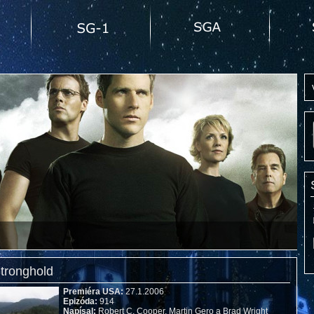
Stronghold
Premiéra USA:
27.1.2006
Epizóda:
914
Napísal:
Robert C. Cooper, Martin Gero a Brad Wright