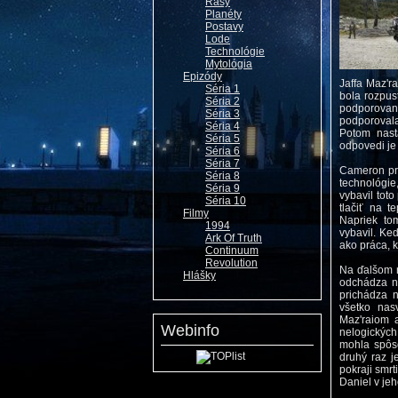
Rasy
Planéty
Postavy
Lode
Technológie
Mytológia
Epizódy
Jaffa Maz'ra
Séria 1
bola rozpus
Séria 2
podporovaný
Séria 3
podporovala
Séria 4
Potom nasta
Séria 5
odpovedi je
Séria 6
Séria 7
Cameron pr
Séria 8
technológie
Séria 9
vybavil tot
Séria 10
tlačiť na t
Filmy
Napriek to
1994
vybavil. Ke
Ark Of Truth
ako práca, k
Continuum
Revolution
Na ďalšom r
Hlášky
odchádza na
prichádza n
všetko nas
Maz'raiom a
Webinfo
nelogických
mohla spôso
druhý raz j
pokraji smrt
Daniel v jeh