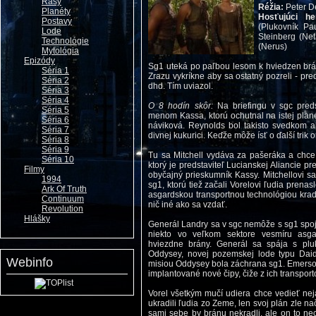
Rasy
Réžia:
Peter D
Planéty
Hosťujúci h
Postavy
(Plukovník Pa
Lode
Steinberg (Net
Technológie
(Nerus)
Mytológia
Epizódy
Sg1 uteká po paľbou lesom k hviedzen brán
Séria 1
Zrazu vykríkne aby sa ostatný pozreli - pr
Séria 2
dhd. Tím uviazol.
Séria 3
Séria 4
O 8 hodín skôr:
Na briefingu v sgc pred
Séria 5
menom Kassa, ktorú ochutnal na istej plané
Séria 6
náviková. Reynolds bol takisto svedkom ako
Séria 7
divnej kukurici. Keďže môže ísť o ďalší trik or
Séria 8
Séria 9
Tu sa Mitchell vydáva za pašeráka a chce 
Séria 10
ktorý je predstaviteľ Lucianskej Aliancie pre 
Filmy
obyčajný prieskumník Kassy. Mitchellovi sa
1994
sg1, ktorú tiež začali Vorelovi ľudia prenas
Ark Of Truth
asgardskou transportnou technológiou kra
Continuum
nič iné ako sa vzdať.
Revolution
Hlášky
Generál Landry sa v sgc nemôže s sg1 spoji
niekto vo veľkom sektore vesmíru asga
hviezdne brány. Generál sa spája s pl
Oddysey, novej pozemskej lode typu Daid
Webinfo
misiou Oddysey bola záchrana sg1. Emerson
implantované nové čipy, čiže z ich transpo
Vorel všetkým mučí udiera chce vedieť nejak
ukradili ľudia zo Zeme, len svoj plán zle na
sami sebe by bránu nekradli, ale on to ne