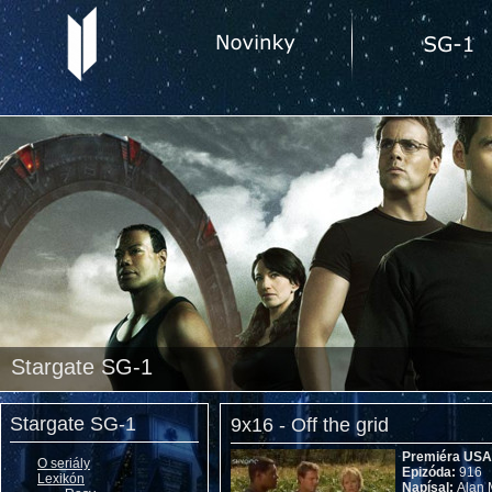
Stargate SG-1
Stargate SG-1
9x16 - Off the grid
Premiéra US
O seriály
Epizóda:
916
Lexikón
Napísal:
Alan 