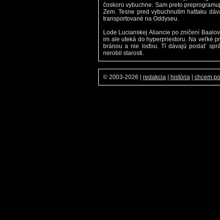
čoskoro vybuchne. Sam preto preprogramuje
Zem. Tesne pred vybuchnutím hattaku dáva
transportované na Oddyseu.
Lode Lucianskej Aliancie po zničení Baalove
im ale uteká do hyperpriestoru. Na veľké 
bránou a nie loďou. Tí dávajú poslať sp
nerobil starosti.
© 2003-2026
|
redakcia
|
história
|
chcem p