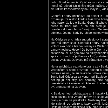
dobu, Vorel sa vracia. Opäť sa vyhráža a k
nemá už dôvod ich dlhšie držať nažive. J
akurát tím transportovaný na Oddyseu, kde 
Generál Landry prichádza do oblasti 51, k
oznamuje, že niekto kradne hviezdne brány 
jeho názor, že ide o Baala. Generál toho c
prečo to Baal robí a čo tím sleduje.
pravdepodobne obnoviť svoju ríšu. Generál
odmieta. Jedine, kedy by ich bol ochotný da
Na Oddyseu prichádza subpriestorová správa
tom má prsty Baal. Generál Landry nakon
Potom ako odíde bránov rozmýšla Walter n
Landry nechce. Hovorí, že bude to čierna d
sa totiž naučil, že goaldovi sa nikdy neoplat
správu o tom, kde je Baalova loď, pretože 
dostať vysielať. Oddysea má súradnice a vy
Nerus prichádza cez rôzne brány až k Baalov
vysielačom v sebe prezradil polohu a keď
prístroje netuší, že sú zavírené. Vďaka tom
Zemi, keď Oddysea sa vynorí pri Baalovej
nefungujú ani štíty, ani senzory, čiže 
prestrielať až k miestnosti, kde sú ukradnu
byť prenesené na Oddyseu.
K Baalovej lodi prichádzajú aj 3 hattaky 
chce aby mu boli vydané brány, po Baalovo
brány a bráni sa prestrelke. Naštvaný Baal
ide strielať do prístroja, ktorý zavíril, l
Hattaku čoskoro naskočia štíty, čiže sg1 s