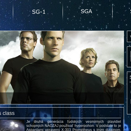
s class
Je druhá generácia ľudských vesmírnych plavidiel
schopných NAOZAJ používať hyperpohon. V podstate to je
Asgardami upravený X-303 Prométheus s iným dizajnom.