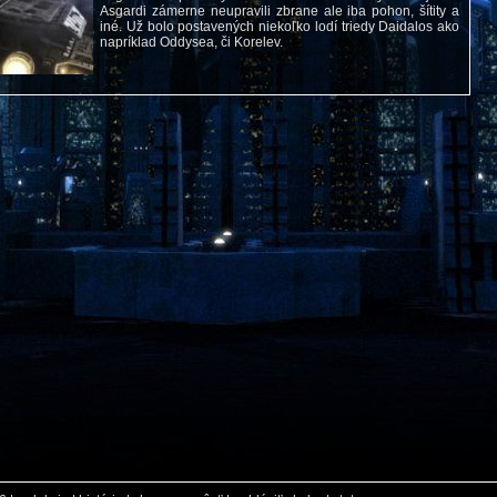
Asgardi zámerne neupravili zbrane ale iba pohon, šítity a
iné. Už bolo postavených niekoľko lodí triedy Daidalos ako
napríklad Oddysea, či Korelev.