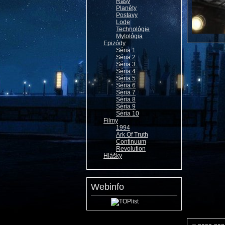
Rasy
Planéty
Postavy
Lode
Technológie
Mytológia
Epizódy
Séria 1
Séria 2
Séria 3
Séria 4
Séria 5
Séria 6
Séria 7
Séria 8
Séria 9
Séria 10
Filmy
1994
Ark Of Truth
Continuum
Revolution
Hlášky
Webinfo