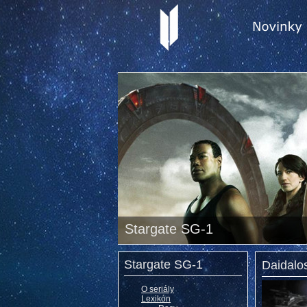
Stargate SG-1
Stargate SG-1
Daidalo
O seriály
Lexikón