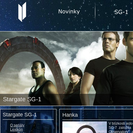
Stargate SG-1
Stargate SG-1
Hanka
V blízkosti jej
O seriály
SG-7 založila
Lexikón
Observatory” 